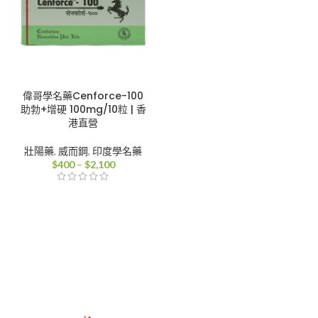
偉哥學名藥Cenforce-100
助勃+增硬 100mg/10粒 | 香
港直營
壯陽藥
,
威而鋼
,
印度學名藥
價
$
400
–
$
2,100
格
範
圍：
$400
到
$2,100