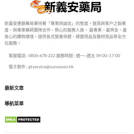
新義安連鎖藥局秉持著「專業與誠信」的態度，提高與客戶之黏著
度，與專業藥師團隊合作、熱心的服務人員、 最專業、最齊全、最
安心的購物環境，提供各式營養保健、婦嬰用品及醫材用品等全方
位服務。
客服電話 : 0800-678-222 服務時間 : 週一~週五 09:00~17:00
電子郵件 : gtservice@sunyeeon.hk
最新文章
導航菜單