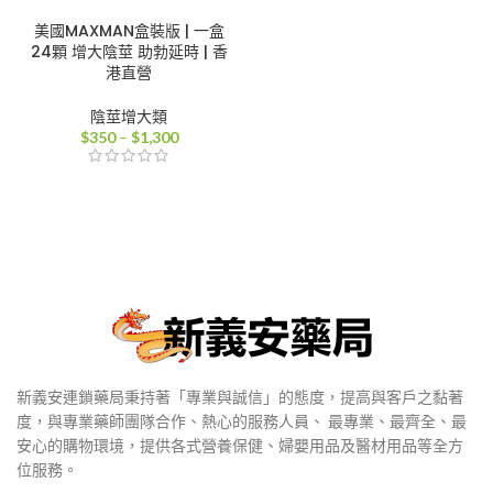
美國MAXMAN盒裝版 | 一盒
24顆 增大陰莖 助勃延時 | 香
港直營
陰莖增大類
價
$
350
–
$
1,300
格
範
圍：
$350
到
$1,300
新義安連鎖藥局秉持著「專業與誠信」的態度，提高與客戶之黏著
度，與專業藥師團隊合作、熱心的服務人員、 最專業、最齊全、最
安心的購物環境，提供各式營養保健、婦嬰用品及醫材用品等全方
位服務。