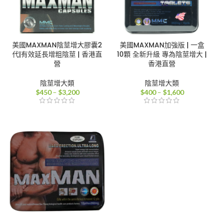
美國MAXMAN陰莖增大膠囊2
美國MAXMAN加強版 | 一盒
代|有效延長增粗陰莖 | 香港直
10顆 全新升級 專為陰莖增大 |
營
香港直營
陰莖增大類
陰莖增大類
價
價
$
450
–
$
3,200
$
400
–
$
1,600
格
格
範
範
圍：
圍：
$450
$400
到
到
$3,200
$1,600