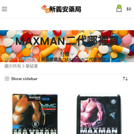
0
$
0
MAXMAN二代哪裡買
分類
首頁
商品列表
商品標籤為 “MAXMAN二代哪裡買”
依
顯示所有 3 筆結果
熱
Show sidebar
銷
度
排
序