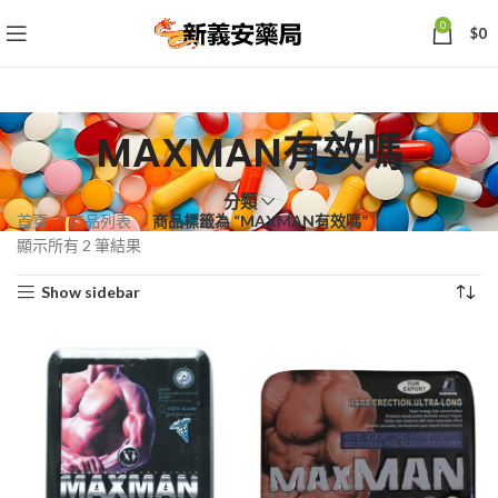
0
$
0
MAXMAN有效嗎
分類
首頁
商品列表
商品標籤為 “MAXMAN有效嗎”
依
顯示所有 2 筆結果
熱
Show sidebar
銷
度
排
序