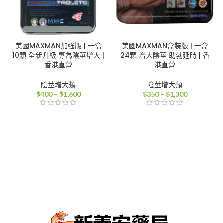
美國MAXMAN加強版 | 一盒
美國MAXMAN盒裝版 | 一盒
10顆 全新升級 專為陰莖增大 |
24顆 增大陰莖 助勃延時 | 香
香港直營
港直營
陰莖增大類
陰莖增大類
價
價
$
400
–
$
1,600
$
350
–
$
1,300
格
格
範
範
圍：
圍：
$400
$350
到
到
$1,600
$1,300