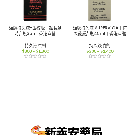
雄鷹持久液-金樽版丨超長延
雄鷹持久液 SUPERVIGA丨持
時/1瓶35ml 香港直營
久愛愛/1瓶45ml丨香港直營
持久液噴劑
持久液噴劑
價
價
$
300
–
$
1,300
$
300
–
$
1,400
格
格
範
範
圍：
圍：
$300
$300
到
到
$1,300
$1,400