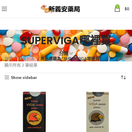
0
$
0
SUPERVIGA哪裡買
分類
首頁
商品列表
商品標籤為 “SUPERVIGA哪裡買”
依
顯示所有 2 筆結果
熱
Show sidebar
銷
度
排
序