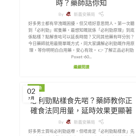
時？藥師話你知
By
新義安藥局
好多男士都有早洩嘅困擾，但又唔好意思問人。第一次聽
到「必利勁」呢隻藥，最想知嘅就係「必利勁原理」到底
係點樣？點解食咗可以延長時間？又同其他藥有咩分別？
今日藥師就用最簡單嘅方式，同大家講解必利勁嘅作用原
理，等你明明白白用藥，安心有效。 👉 了解正品必利勁
Poxet-60...
繼續閱讀
必利勁
02
必利勁點樣食先啱？藥師教你正
7 月
確食法同用量，延時效果更顯著
By
新義安藥局
好多男士買咗必利勁返嚟，但唔肯定「必利勁點樣食」先