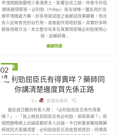
早洩問題困擾唔少香港男士，影響自信之餘，仲會令伴侶
關係變得緊張。必利勁（Priligy）係全球唯一獲批用於治
療早洩嘅處方藥，好多用家試過之後都話效果顯著。但亦
有人反映食完好似冇用，或者副作用唔舒服，其實好多時
都係用錯方法。本文整合咗多位真實用家嘅必利勁使用心
得，由藥師專...
繼續閱讀
必利勁
02
必利勁屈臣氏有得賣咩？藥師同
7 月
你講清楚邊度買先係正路
By
新義安藥局
最近成日聽到有客人問：「必利勁屈臣氏有冇得賣
㗎？」、「我上網見到屈臣氏有必利勁，係咪真㗎？」呢
個問題喺網上討論區都好多人討論。今日新義安藥局嘅藥
師就同大家講清楚，必利勁屈臣氏到底買唔買到，同埋真