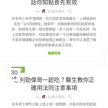
話你知點食先有效
By
新義安藥局
好多男士有早洩問題，但又唔好意思睇醫生，上網搵資料
見到「必利勁療程」幾個字，但睇極都唔明到底要食幾
耐、點樣食先算一個完整療程。有人話食一次就見效，有
人話要食幾個月，到底邊個先啱？今日桑瑞藥局藥師就同
大家詳細講解必利勁療程嘅正確概念，等你可以清楚了解
點樣用呢隻藥去真正改善...
繼續閱讀
必利勁
30
必利勁偉哥一起吃？醫生教你正
6 月
確用法同注意事項
By
新義安藥局
好多男士喺性功能上唔止得一個問題，可能同時有勃起困