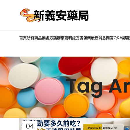
首頁
所有商品
無處方箋購藥說明
處方箋領藥
最新消息
問答Q&A
認識
Tag 
04