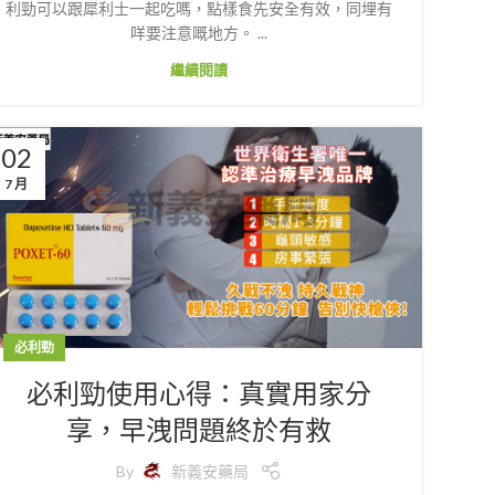
利勁可以跟犀利士一起吃嗎，點樣食先安全有效，同埋有
咩要注意嘅地方。 ...
繼續閱讀
02
7 月
必利勁
必利勁使用心得：真實用家分
享，早洩問題終於有救
By
新義安藥局