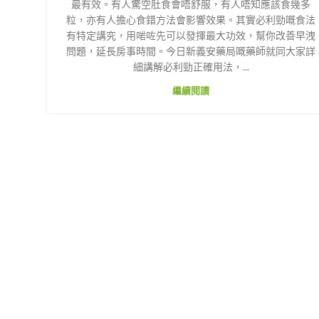
最有效。有人驚空肚食會唔舒服，有人唔知應該食幾多
粒，亦有人擔心食錯方法會影響效果。其實必利勁嘅食法
有特定講究，用啱咗先可以發揮最大功效，幫你改善早洩
問題，延長房事時間。今日新義安藥局嘅藥師就同大家詳
細講解必利勁正確用法，...
繼續閱讀