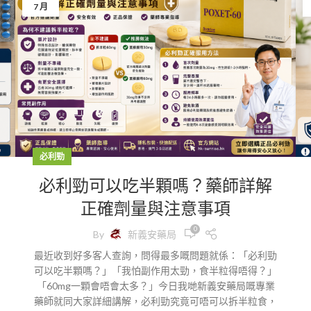
7 月
必利勁
必利勁可以吃半顆嗎？藥師詳解
正確劑量與注意事項
0
By
新義安藥局
最近收到好多客人查詢，問得最多嘅問題就係：「必利勁
可以吃半顆嗎？」「我怕副作用太勁，食半粒得唔得？」
「60mg一顆會唔會太多？」今日我哋新義安藥局嘅專業
藥師就同大家詳細講解，必利勁究竟可唔可以拆半粒食，