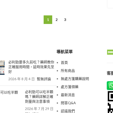
1
2
3
導航菜單
必利勁要多久前吃？藥師教你
首頁
正確服用時間，延時效果先至
所有商品
好
客服
無處方箋購藥說明
2026 年 8 月 4 日
暫無評論
處方箋領藥
必利勁可以吃半顆
最新消息
嗎？藥師詳解正確
劑量與注意事項
問答Q&A
2026 年 7 月 29 日
認識我們