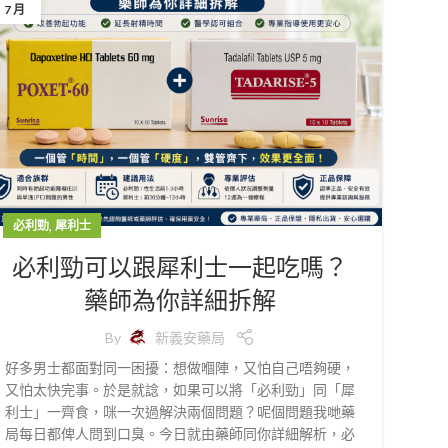
7 月
,
必利勁
犀利士
必利勁可以跟犀利士一起吃嗎？
藥師為你詳細拆解
By
新義安藥局
好多男士都面對同一困擾：想做嗰陣，又怕自己唔夠硬，
又怕太快完事。於是就諗，如果可以將「必利勁」同「犀
利士」一齊食，咪一次過解決兩個問題？呢個問題我哋藥
局每日都俾人問到口臭。今日就由藥師同你詳細解析，必