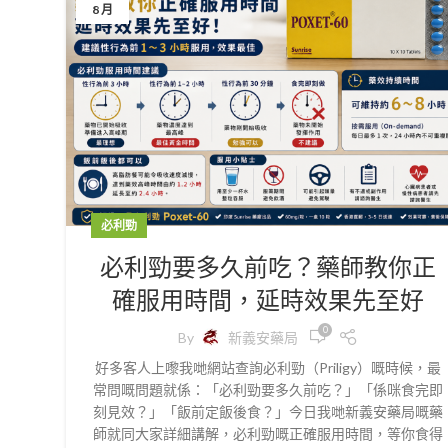
8 月
必利勁
必利勁要多久前吃？藥師教你正
確服用時間，延時效果先至好
0
By
新義安藥局
好多客人上嚟我哋網站查詢必利勁（Priligy）嘅時候，最
常問嘅問題就係：「必利勁要多久前吃？」「係咪食完即
刻見效？」「飯前定飯後食？」今日我哋新義安藥局嘅藥
師就同大家詳細講解，必利勁嘅正確服用時間，等你食得