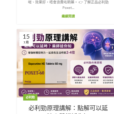
啱、效果好，唔會浪費咗啲藥。 👉 了解正品必利勁
Poxet...
繼續閱讀
15
7 月
必利勁
必利勁原理講解：點解可以延