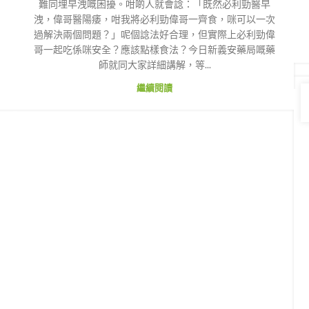
難同埋早洩嘅困擾。咁啲人就會諗：「既然必利勁醫早
洩，偉哥醫陽痿，咁我將必利勁偉哥一齊食，咪可以一次
過解決兩個問題？」呢個諗法好合理，但實際上必利勁偉
哥一起吃係咪安全？應該點樣食法？今日新義安藥局嘅藥
師就同大家詳細講解，等...
繼續閱讀