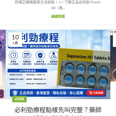
同埋正確嘅服用方法係點。 👉 了解正品必利勁 Poxet-
60（香...
繼續閱讀
10
7 月
必利勁
必利勁療程點樣先叫完整？藥師