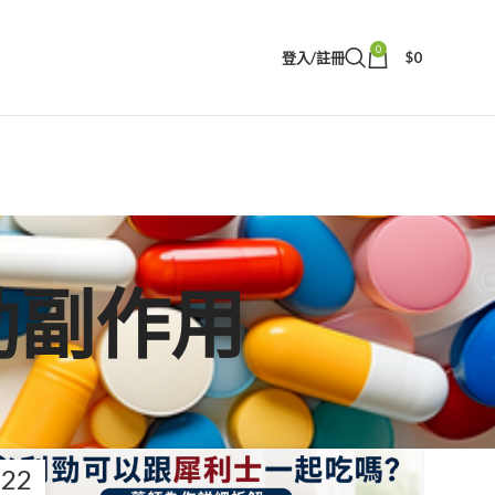
0
登入/註冊
$
0
利勁副作用
22