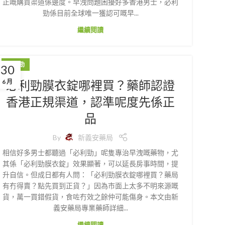
正嘅購買渠道係邊度。早洩問題困擾好多香港男士，必利
勁係目前全球唯一獲認可嘅早...
繼續閱讀
必利勁
30
必利勁膜衣錠哪裡買？藥師認證
6 月
香港正規渠道，認準呢度先係正
品
By
新義安藥局
相信好多男士都聽過「必利勁」呢隻專治早洩嘅藥物，尤
其係「必利勁膜衣錠」效果顯著，可以延長房事時間，提
升自信。但成日都有人問：「必利勁膜衣錠哪裡買？藥局
有冇得賣？點先買到正貨？」因為市面上太多不明來源嘅
貨，萬一買錯假貨，食咗冇效之餘仲可能傷身。本文由新
義安藥局專業藥師詳細...
繼續閱讀