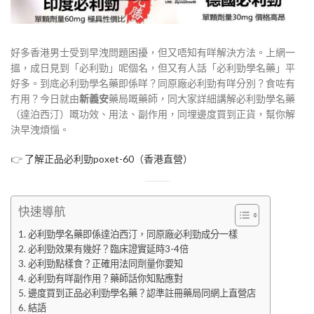
好多香港男士受到早洩問題困擾，但又唔知有咩解決方法。上網一
搵，成日見到「必利勁」呢個名，但又有人話「必利勁學名藥」平
好多。到底必利勁學名藥即係咩？同原廠必利勁有咩分別？食咗有
冇用？今日就由
新義安
藥局嘅藥師，同大家詳細講解必利勁學名藥
（達泊西汀）嘅功效、用法、副作用，同埋邊度買到正貨，幫你解
決早洩煩惱。
👉
了解正品必利勁poxet-60（香港直營）
快速導航
必利勁學名藥即係達泊西汀，同原廠必利勁成分一樣
必利勁效果有幾好？臨床證實延時3-4倍
必利勁點樣食？正確用法同劑量你要知
必利勁有咩副作用？藥師話你知點應對
邊度買到正品必利勁學名藥？認準註冊藥局同網上直營店
結語