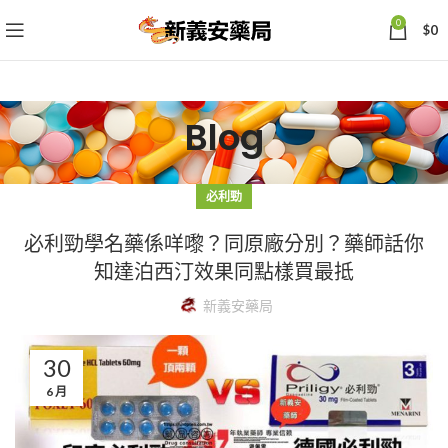
0
$
0
Blog
必利勁
必利勁學名藥係咩嚟？同原廠分別？藥師話你
知達泊西汀效果同點樣買最抵
新義安藥局
30
6 月