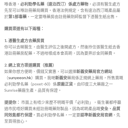
喺香港，
必利勁學名藥（達泊西汀）係處方藥物
，必須有醫生處方
先至可以喺註冊藥局購買
。香港法例規定，含有達泊西汀嘅產品屬
於
第1部毒藥
，一定要喺藥房由註冊藥劑師監督下憑醫生紙出售
。
購買渠道有以下兩種：
1. 憑醫生處方去藥房買
你可以去睇醫生，由醫生評估之後開處方，然後拎住張醫生紙去香
港註冊藥房配藥。不過咁樣成本會高啲，因為要畀診金同藥費。
2. 網上官方渠道購買（推薦）
如果你想方便啲、價錢又實惠，可以選擇
新義安藥局官方網站
（
sunyeeon.hk
）購買。我哋
新義安
藥局係正規網上藥局，所售賣嘅
必利勁學名藥（poxet-60）係
原廠正貨
，由印度三大藥廠之一
Sunrise藥廠生產，品質有保證。
提提你：
市面上有唔少來歷不明嘅平價「必利勁」，衞生署都呼籲
過市民唔好購買未經註冊嘅藥劑製品，因為呢啲產品嘅
安全、品質
同效能都冇保證
。買必利勁學名藥，一定要
認準新義安局官網
，先
至買得放心。