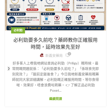
必利勁
必利勁要多久前吃？藥師教你正確服用
時間，延時效果先至好
0
新義安藥局
好多客人上嚟我哋網站查詢必利勁（Priligy）嘅時候，最
常問嘅問題就係：「必利勁要多久前吃？」「係咪食完即
刻見效？」「飯前定飯後食？」今日我哋新義安藥局嘅藥
師就同大家詳細講解，必利勁嘅正確服用時間，等你食得
啱、效果好，唔會浪費咗啲藥。 👉 了解正品必利勁
Poxet...
繼續閱讀