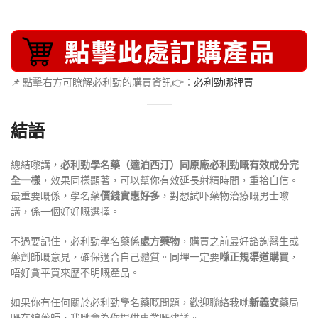
📌 點擊右方可瞭解必利勁的購買資訊👉：
必利勁哪裡買
結語
總結嚟講，
必利勁學名藥（達泊西汀）同原廠必利勁嘅有效成分完
全一樣
，效果同樣顯著，可以幫你有效延長射精時間，重拾自信。
最重要嘅係，學名藥
價錢實惠好多
，對想試吓藥物治療嘅男士嚟
講，係一個好好嘅選擇。
不過要記住，必利勁學名藥係
處方藥物
，購買之前最好諮詢醫生或
藥劑師嘅意見，確保適合自己體質。同埋一定要
喺正規渠道購買
，
唔好貪平買來歷不明嘅產品。
如果你有任何關於必利勁學名藥嘅問題，歡迎聯絡我哋
新義安
藥局
嘅在線藥師，我哋會為你提供專業嘅建議。