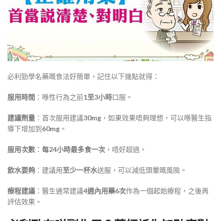
必利勁學名藥嘅食法好簡單，記住以下幾點就得：
服用時間
：喺性行為之前
1至3小時
口服
。
建議劑量
：首次服用建議
30mg
，如果效果唔夠理想，可以喺醫生指
導下增加到
60mg
。
服用次數
：
每24小時最多食一次
，唔好超過
。
飲水要夠
：建議用
至少一杯水
送服，可以減低頭暈嘅風險
。
療程建議
：醫生通常建議
4週內用藥6次
作為一個起始療程，之後再
評估效果
。