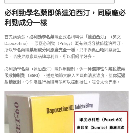
必利勁學名藥即係達泊西汀，同原廠必
利勁成分一樣
首先講清楚，
必利勁學名藥
嘅正式名稱叫做
「達泊西汀」
（英文
Dapoxetine）
。原廠必利勁（Priligy）嘅有效成分就係達泊西汀，
所以學名藥嘅
藥用成分同原廠完全一樣
，只不過係由唔同藥廠生
產，唔使畀原廠嘅品牌專利費，所以價錢平好多
。
必利勁學名藥（達泊西汀）嘅作用機制，係一種
選擇性5-羥色胺再
吸收抑制劑（SSRI）
，透過調節大腦入面嘅血清素濃度，幫你
延遲
射精反射
，令你喺性行為嘅時候可以控制得住，唔會太快完事
。