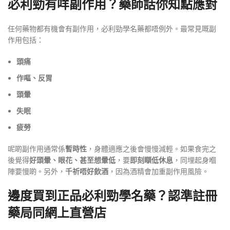
必利勁有咩副作用？藥師話你知點應對
任何藥物都有機會有副作用，必利勁學名藥都唔例外。最常見嘅副
作用包括
：
頭痛
作嘔、反胃
頭暈
失眠
疲勞
呢啲副作用通常係
暫時性
，身體適應之後會慢慢減輕
。如果食完之
後覺得
好頭暈、眼花、甚至想暈低
，要
即刻瞓低休息
，同埋起身嗰
陣要慢啲
。另外，
千祈唔好飲酒
，因為酒精會加重副作用風險
。
邊度買到正品必利勁學名藥？認準註冊
藥局同網上直營店