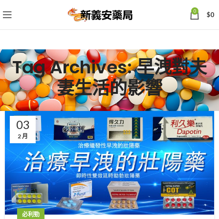
0
$
0
Tag Archives: 早洩對夫
妻生活的影響
03
2 月
必利勁