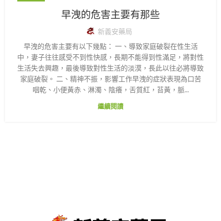
早洩的危害主要有那些
新義安藥局
早洩的危害主要有以下幾點： 一、導致家庭破裂在性生活
中，妻子往往感受不到性快感，長期不能得到性滿足，將對性
生活失去興趣，最後導致對性生活的淡漠，長此以往必將導致
家庭破裂。 二、精神不振，影響工作早洩的症狀表現為口苦
咽乾、小便黃赤、淋濁、陰癢，舌質紅，苔黃，脈...
繼續閱讀