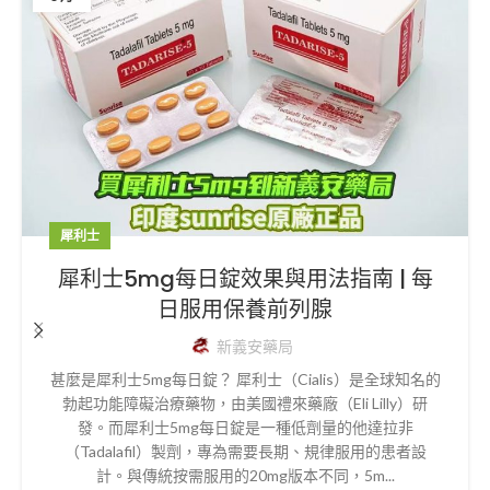
犀利士
犀利士5mg每日錠效果與用法指南 | 每
日服用保養前列腺
新義安藥局
甚麼是犀利士5mg每日錠？ 犀利士（Cialis）是全球知名的
勃起功能障礙治療藥物，由美國禮來藥廠（Eli Lilly）研
發。而犀利士5mg每日錠是一種低劑量的他達拉非
（Tadalafil）製劑，專為需要長期、規律服用的患者設
計。與傳統按需服用的20mg版本不同，5m...