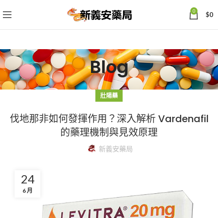
0
$
0
Blog
壯陽藥
伐地那非如何發揮作用？深入解析 Vardenafil
的藥理機制與見效原理
新義安藥局
24
6 月