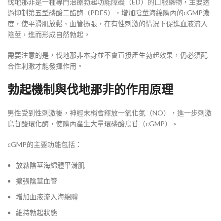
伐地那非是一種專門治療勃起功能障礙（ED）的口服藥物，主要透
過抑制第五型磷酸二酯酶（PDE5），增加陰莖海綿體內的cGMP濃
度，使平滑肌放鬆、血管擴張，在有性刺激的情況下促進血液流入
陰莖，進而形成自然勃起。
需要注意的是，伐地那非本身並不會直接產生勃起效果，仍必須配
合性刺激才能發揮作用。
勃起機制與伐地那非的作用原理
男性受到性刺激後，神經末梢會釋放一氧化氮（NO），進一步刺激
鳥苷酸環化酶，使體內產生大量環磷酸鳥苷（cGMP）。
cGMP的主要功能包括：
放鬆陰莖海綿體平滑肌
擴張陰莖血管
增加血液流入海綿體
維持勃起狀態