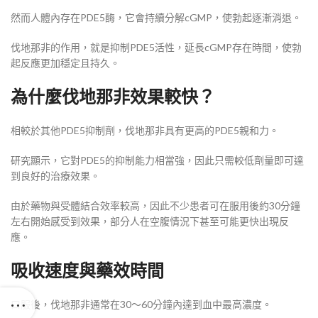
然而人體內存在PDE5酶，它會持續分解cGMP，使勃起逐漸消退。
伐地那非的作用，就是抑制PDE5活性，延長cGMP存在時間，使勃
起反應更加穩定且持久。
為什麼伐地那非效果較快？
相較於其他PDE5抑制劑，伐地那非具有更高的PDE5親和力。
研究顯示，它對PDE5的抑制能力相當強，因此只需較低劑量即可達
到良好的治療效果。
由於藥物與受體結合效率較高，因此不少患者可在服用後約30分鐘
左右開始感受到效果，部分人在空腹情況下甚至可能更快出現反
應。
吸收速度與藥效時間
口服後，伐地那非通常在30～60分鐘內達到血中最高濃度。