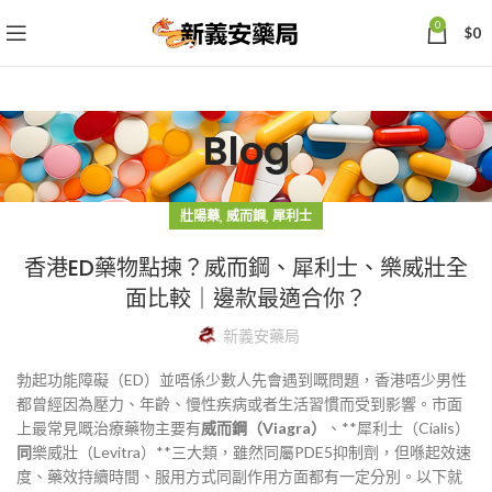
0
$
0
Blog
,
,
壯陽藥
威而鋼
犀利士
香港ED藥物點揀？威而鋼、犀利士、樂威壯全
面比較｜邊款最適合你？
新義安藥局
勃起功能障礙（ED）並唔係少數人先會遇到嘅問題，香港唔少男性
都曾經因為壓力、年齡、慢性疾病或者生活習慣而受到影響。市面
上最常見嘅治療藥物主要有
威而鋼（Viagra）
、**犀利士（Cialis）
同
樂威壯（Levitra）**三大類，雖然同屬PDE5抑制劑，但喺起效速
度、藥效持續時間、服用方式同副作用方面都有一定分別。以下就