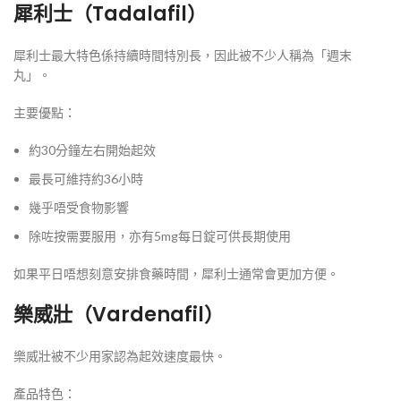
犀利士（Tadalafil）
犀利士最大特色係持續時間特別長，因此被不少人稱為「週末
丸」。
主要優點：
約30分鐘左右開始起效
最長可維持約36小時
幾乎唔受食物影響
除咗按需要服用，亦有5mg每日錠可供長期使用
如果平日唔想刻意安排食藥時間，犀利士通常會更加方便。
樂威壯（Vardenafil）
樂威壯被不少用家認為起效速度最快。
產品特色：