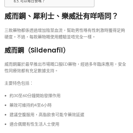
可以每日食嗎？
威而鋼、犀利士、樂威壯有咩唔同？
三款藥物都係透過增加陰莖血流，幫助男性喺有性刺激時獲得足夠
硬度。不過，每款藥物嘅使用體驗並唔完全一樣。
威而鋼（Sildenafil）
威而鋼屬於最早推出市場嘅口服ED藥物，經過多年臨床應用，安全
性同療效都有充足數據支持。
主要特色包括：
約30至60分鐘開始發揮作用
藥效可維持約4至6小時
建議空腹服用，高脂飲食可能令藥效延遲
適合偶爾有性生活人士使用