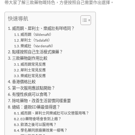
帶大家了解三款藥物嘅特色，方便按照自己需要作出選擇。
快速導航
威而鋼、犀利士、樂威壯有咩唔同？
威而鋼（Sildenafil）
犀利士（Tadalafil）
樂威壯（Vardenafil）
點樣按照自己生活模式揀藥？
三款藥物副作用比較
威而鋼常見反應
犀利士常見反應
樂威壯常見反應
香港價格比較
第一次服用應該點開始？
有慢性疾病可以食嗎？
除咗藥物，改善生活習慣同樣重要
總結：邊款ED藥最值得選？
威而鋼、犀利士同樂威壯可以交替服用嗎？
ED藥物會唔會食到上癮？
飲酒之後可以服用嗎？
學名藥同原廠藥效果一樣嗎？