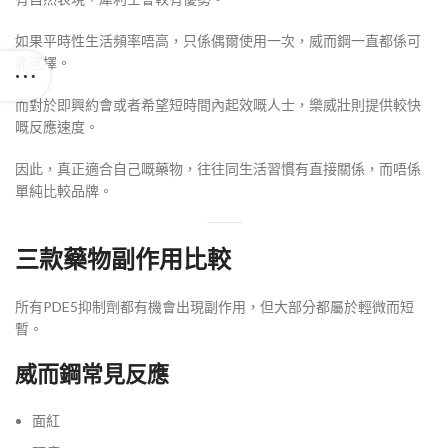
如果平時性生活頻率唔高，只係偶爾使用一次，威而鋼一直都係可
靠選擇。
而對於即興約會或者希望短時間內起效嘅人士，樂威壯則提供較快
嘅反應速度。
因此，真正適合自己嘅藥物，往往同生活習慣有直接關係，而唔係
單純比較品牌。
三款藥物副作用比較
所有PDE5抑制劑都有機會出現副作用，但大部分都屬於輕微而短
暫。
威而鋼常見反應
面紅