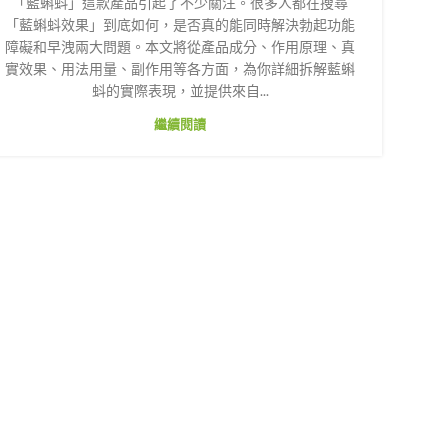
「藍蝌蚪」這款產品引起了不少關注。很多人都在搜尋
「藍蝌蚪效果」到底如何，是否真的能同時解決勃起功能
障礙和早洩兩大問題。本文將從產品成分、作用原理、真
實效果、用法用量、副作用等各方面，為你詳細拆解藍蝌
蚪的實際表現，並提供來自...
繼續閱讀