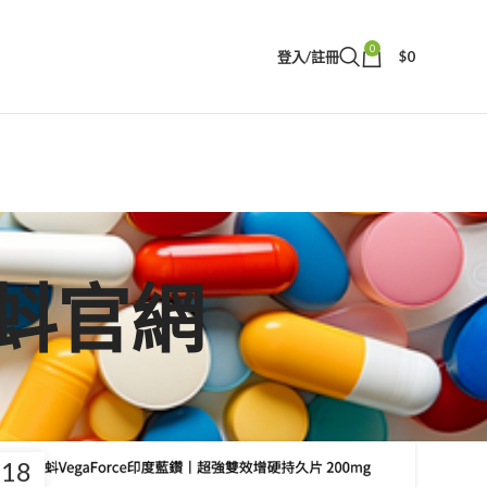
0
登入/註冊
$
0
藍蝌蚪官網
18