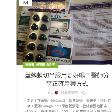
5 月
,
,
壯陽藥
威而鋼
必利勁
藍蝌蚪切半服用更好嗎？醫師分
享正確用藥方式
By
新義安藥局
不少男士在選購壯陽產品時，都會聽過「藍蝌蚪」這個名
字。藍蝌蚪VegaForce印度藍鑽是一款結合西地那非
（100mg）與達泊西汀（100mg）的雙效產品，既能幫助