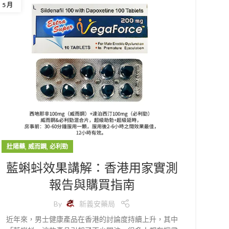
5 月
,
,
壯陽藥
威而鋼
必利勁
藍蝌蚪效果講解：香港用家實測
報告與購買指南
By
新義安藥局
近年來，男士健康產品在香港的討論度持續上升，其中