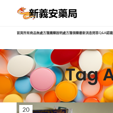
首頁
所有商品
無處方箋購藥說明
處方箋領藥
最新消息
問答Q&A
認識
Tag 
20