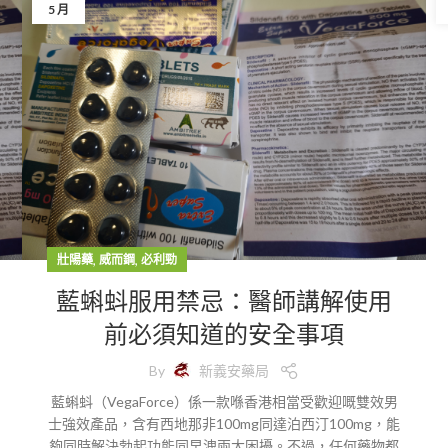
5 月
,
,
壯陽藥
威而鋼
必利勁
藍蝌蚪服用禁忌：醫師講解使用
前必須知道的安全事項
By
新義安藥局
藍蝌蚪（VegaForce）係一款喺香港相當受歡迎嘅雙效男
士強效產品，含有西地那非100mg同達泊西汀100mg，能
夠同時解決勃起功能同早洩兩大困擾。不過，任何藥物都