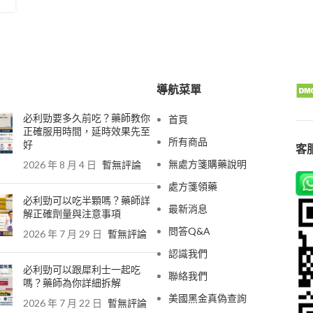
導航菜單
必利勁要多久前吃？藥師教你
首頁
正確服用時間，延時效果先至
所有商品
好
客服
無處方箋購藥說明
2026 年 8 月 4 日
暫無評論
處方箋領藥
必利勁可以吃半顆嗎？藥師詳
最新消息
解正確劑量與注意事項
問答Q&A
2026 年 7 月 29 日
暫無評論
認識我們
必利勁可以跟犀利士一起吃
聯絡我們
嗎？藥師為你詳細拆解
美國黑金真偽查詢
2026 年 7 月 22 日
暫無評論