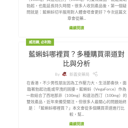
勃起，也能延長持久時間。很多人收到產品後，第一個疑
問就是：藍蝌蚪切半服用對人體會唔會更好？今次這篇文
章會從藥...
繼續閱讀
,
威而鋼
必利勁
藍蝌蚪哪裡買？多種購買渠道對
比與分析
By
新義安藥局
在香港，不少男性朋友因為工作壓力大、生活節奏快，面
臨著勃起功能或早洩的困擾。藍蝌蚪（VegaForce）作為
一款結合了西地那非（100mg）和達泊西汀（100mg）的
雙效產品，近年來備受關注。但很多人最關心的問題始終
是：「藍蝌蚪哪裡買？」本文會從多個購買渠道進行比
較，幫...
繼續閱讀