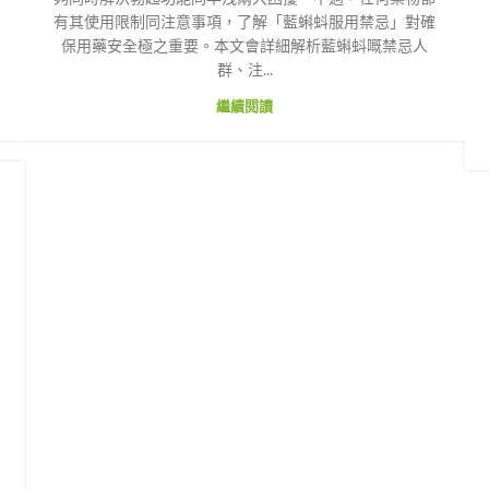
有其使用限制同注意事項，了解「藍蝌蚪服用禁忌」對確
保用藥安全極之重要。本文會詳細解析藍蝌蚪嘅禁忌人
群、注...
繼續閱讀