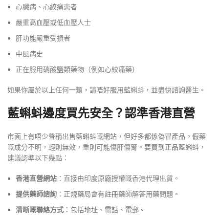
心臟病、心絞痛患者
嚴重高血壓或低血壓人士
肝功能嚴重受損者
中風病史
正在服用硝酸鹽類藥物（例如心絞痛藥）
如果你屬於以上任何一類，請唔好服用藍蝌蚪，並盡快諮詢醫生。
藍蝌蚪邊度買先安全？認準香港直營
市面上有唔少聲稱出售藍蝌蚪嘅網站，但好多都係偽冒產品。假藥
嘅成分不明，輕則無效，重則可能傷肝傷腎。要買到正品藍蝌蚪，
建議認準以下幾點：
香港直營網站
：直接由印度原廠授權嘅香港代理出貨。
提供藥師諮詢
：正規藥局會有註冊藥師解答用藥問題。
清晰嘅聯絡方式
：包括地址、電話、電郵。