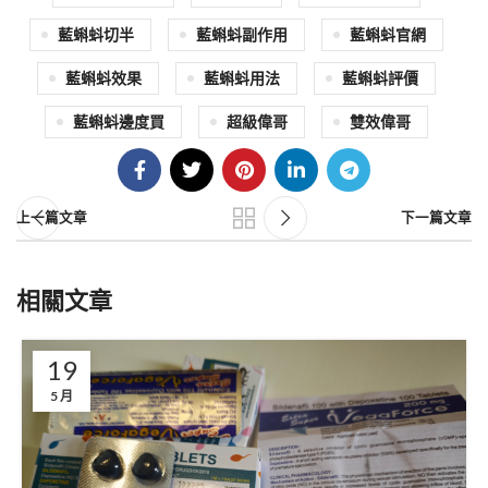
藍蝌蚪切半
藍蝌蚪副作用
藍蝌蚪官網
藍蝌蚪效果
藍蝌蚪用法
藍蝌蚪評價
藍蝌蚪邊度買
超級偉哥
雙效偉哥
上一篇文章
下一篇文章
相關文章
19
5 月