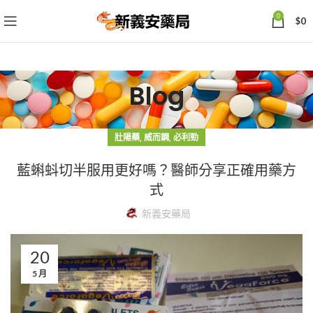
0
$
0
Blog
,
,
壯陽藥
威而鋼
必利勁
藍蝌蚪切半服用更好嗎？醫師分享正確用藥方
式
新義安藥局
20
5 月