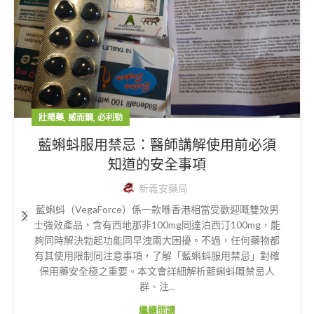
,
,
壯陽藥
威而鋼
必利勁
藍蝌蚪服用禁忌：醫師講解使用前必須
知道的安全事項
新義安藥局
藍蝌蚪（VegaForce）係一款喺香港相當受歡迎嘅雙效男
士強效產品，含有西地那非100mg同達泊西汀100mg，能
夠同時解決勃起功能同早洩兩大困擾。不過，任何藥物都
有其使用限制同注意事項，了解「藍蝌蚪服用禁忌」對確
保用藥安全極之重要。本文會詳細解析藍蝌蚪嘅禁忌人
群、注...
繼續閱讀