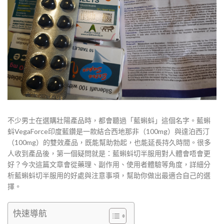
不少男士在選購壯陽產品時，都會聽過「藍蝌蚪」這個名字。藍蝌
蚪VegaForce印度藍鑽是一款結合西地那非（100mg）與達泊西汀
（100mg）的雙效產品，既能幫助勃起，也能延長持久時間。很多
人收到產品後，第一個疑問就是：藍蝌蚪切半服用對人體會唔會更
好？今次這篇文章會從藥理、副作用、使用者體驗等角度，詳細分
析藍蝌蚪切半服用的好處與注意事項，幫助你做出最適合自己的選
擇。
快速導航