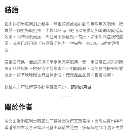
結語
藍蝌蚪切半服用對於新手、體重較輕或擔心副作用嘅用家嚟講，確
實係一個更好嘅選擇。半粒100mg已經可以提供足夠嘅助勃同延時
效果，同時降低頭痛、潮紅等不適反應。當然，如果你嘅症狀較嚴
重，或者已經用過半粒覺得唔夠力，咁完整一粒200mg就會更適
合。
最重要嘅係，無論選擇切半定係完整服用，都一定要喺正規渠道購
買正品藍蝌蚪。唔好貪平幫襯來路不明嘅網站，以免買到假藥影響
健康。認準我哋嘅香港直營網站，確保產品品質同售後服務。
點擊右方可瞭解更多壯陽藥資訊👉：
藍蝌蚪用量
關於作者
本文由香港犀利士藥局註冊藥師團隊撰寫及審核。團隊成員均持有
香港藥劑業及毒藥管理局發出嘅執業證書，擁有超過10年處理男性