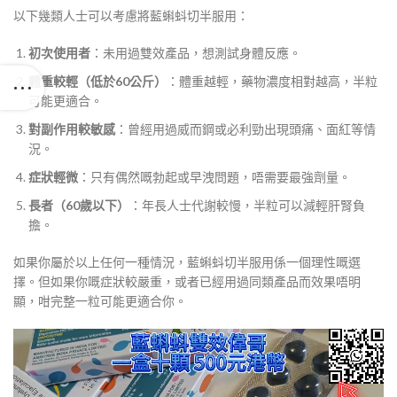
以下幾類人士可以考慮將藍蝌蚪切半服用：
初次使用者
：未用過雙效產品，想測試身體反應。
體重較輕（低於60公斤）
：體重越輕，藥物濃度相對越高，半粒
可能更適合。
對副作用較敏感
：曾經用過威而鋼或必利勁出現頭痛、面紅等情
況。
症狀輕微
：只有偶然嘅勃起或早洩問題，唔需要最強劑量。
長者（60歲以下）
：年長人士代謝較慢，半粒可以減輕肝腎負
擔。
如果你屬於以上任何一種情況，藍蝌蚪切半服用係一個理性嘅選
擇。但如果你嘅症狀較嚴重，或者已經用過同類產品而效果唔明
顯，咁完整一粒可能更適合你。
視
訊
播
放