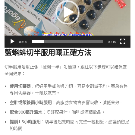
器
00:00
00:15
藍蝌蚪切半服用嘅正確方法
切半服用唔單止係「搣開一半」咁簡單，跟住以下步驟可以確保安
全同效果：
使用切藥器
：唔好用手或普通刀切，容易令劑量不均。藥房有售
專用切藥器，十幾蚊就有。
空肚或飯後兩小時服用
：高脂肪食物會影響吸收，減低藥效。
配合300毫升溫水
：唔好配果汁、咖啡或酒精飲品。
提前1.5小時服用
：切半後起效時間同完整一粒相近，建議預留足
夠時間。