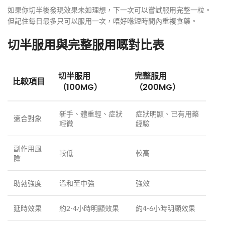
如果你切半後發現效果未如理想，下一次可以嘗試服用完整一粒。
但記住每日最多只可以服用一次，唔好喺短時間內重複食藥。
切半服用與完整服用嘅對比表
切半服用
完整服用
比較項目
（100MG）
（200MG）
新手、體重輕、症狀
症狀明顯、已有用藥
適合對象
輕微
經驗
副作用風
較低
較高
險
助勃強度
溫和至中強
強效
延時效果
約2-4小時明顯效果
約4-6小時明顯效果