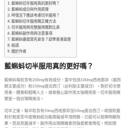
藍蝌蚪切半服用真的更好嗎？
藍蝌蚪成分與作用原理
咩情況下應該考慮切半服用？
藍蝌蚪切半服用嘅正確方法
切半服用與完整服用嘅對比表
藍蝌蚪副作用與注意事項
藍蝌蚪邊度買先安全？認準香港直營
結語
關於作者
藍蝌蚪切半服用真的更好嗎？
藍蝌蚪每粒含有200mg有效成分，當中包括100mg西地那非（威而
鋼主要成分）和100mg達泊西汀（必利勁主要成分）。對於初次使
用者、體重較輕嘅人士，或者擔心副作用太強嘅用家，切半服用確
實是一個合理嘅做法。
切半之後，每半粒含有50mg西地那非加50mg達泊西汀。呢個劑量
對於輕度至中度嘅勃起功能障礙或早洩問題，已經可以發揮明顯效
果。而且劑量減半，副作用出現嘅機會同強度都會降低，例如頭