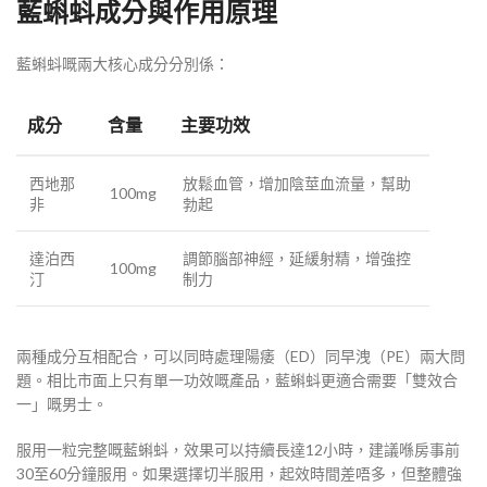
藍蝌蚪成分與作用原理
藍蝌蚪嘅兩大核心成分分別係：
成分
含量
主要功效
西地那
放鬆血管，增加陰莖血流量，幫助
100mg
非
勃起
達泊西
調節腦部神經，延緩射精，增強控
100mg
汀
制力
兩種成分互相配合，可以同時處理陽痿（ED）同早洩（PE）兩大問
題。相比市面上只有單一功效嘅產品，藍蝌蚪更適合需要「雙效合
一」嘅男士。
服用一粒完整嘅藍蝌蚪，效果可以持續長達12小時，建議喺房事前
30至60分鐘服用。如果選擇切半服用，起效時間差唔多，但整體強