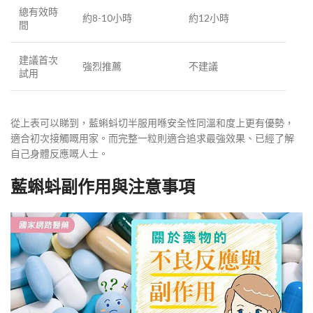
總有效時
約8-10小時
約12小時
間
建議首次
強烈推薦
不建議
試用
從上表可以睇到，藍蝌蚪切半服用喺安全性同溫和度上更有優勢，
適合初次接觸嘅用家。而完整一粒則適合追求最強效果、已經了解
自己身體反應嘅人士。
藍蝌蚪副作用與注意事項