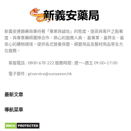
新義安連鎖藥局秉持著「專業與誠信」的態度，提高與客戶之黏著
度，與專業藥師團隊合作、熱心的服務人員、 最專業、最齊全、最
安心的購物環境，提供各式營養保健、婦嬰用品及醫材用品等全方
位服務。
客服電話 : 0800-678-222 服務時間 : 週一~週五 09:00~17:00
電子郵件 : gtservice@sunyeeon.hk
最新文章
導航菜單