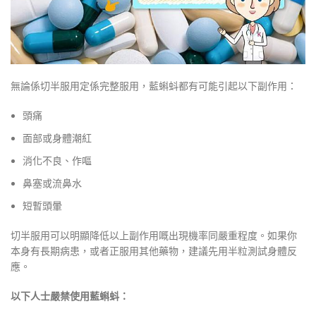
無論係切半服用定係完整服用，藍蝌蚪都有可能引起以下副作用：
頭痛
面部或身體潮紅
消化不良、作嘔
鼻塞或流鼻水
短暫頭暈
切半服用可以明顯降低以上副作用嘅出現機率同嚴重程度。如果你
本身有長期病患，或者正服用其他藥物，建議先用半粒測試身體反
應。
以下人士嚴禁使用藍蝌蚪：