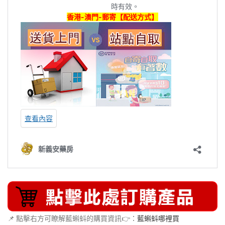
📌 點擊右方可瞭解藍蝌蚪的購買資訊👉：
藍蝌蚪哪裡買