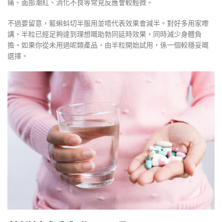
痛、面部潮紅、消化不良等常見反應會較輕微。
不過要留意，藍蝌蚪切半服用並唔代表效果會減半。對好多用家嚟
講，半粒已經足夠達到理想嘅助勃同延時效果，同時減少身體負
擔。如果你從未用過呢類產品，由半粒開始試用，係一個較穩妥嘅
選擇。