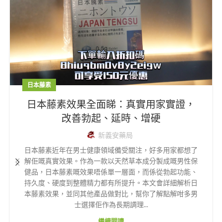
日本藤素
日本藤素效果全面睇：真實用家實證，
改善勃起、延時、增硬
新義安藥局
日本藤素近年在男士健康領域備受關注，好多用家都想了
解佢嘅真實效果。作為一款以天然草本成分製成嘅男性保
健品，日本藤素嘅效果唔係單一層面，而係從勃起功能、
持久度、硬度到整體精力都有所提升。本文會詳細解析日
本藤素效果，並同其他產品做對比，幫你了解點解咁多男
士選擇佢作為長期調理...
繼續閱讀