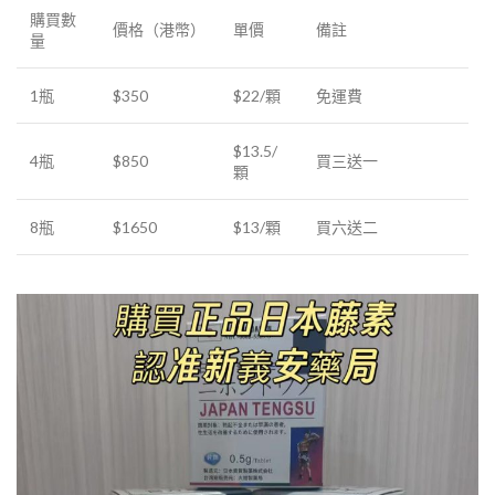
購買數
價格（港幣）
單價
備註
量
1瓶
$350
$22/顆
免運費
$13.5/
4瓶
$850
買三送一
顆
8瓶
$1650
$13/顆
買六送二