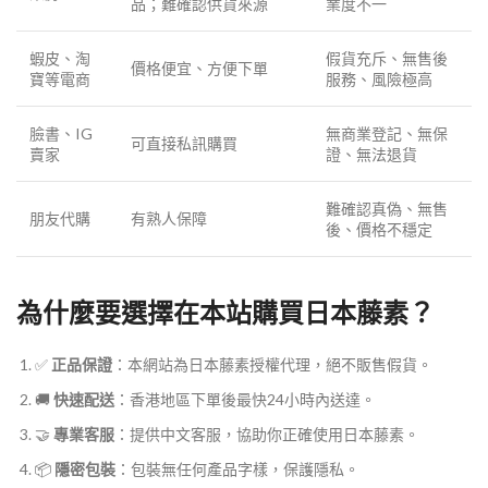
品；難確認供貨來源
業度不一
蝦皮、淘
假貨充斥、無售後
價格便宜、方便下單
寶等電商
服務、風險極高
臉書、IG
無商業登記、無保
可直接私訊購買
賣家
證、無法退貨
難確認真偽、無售
朋友代購
有熟人保障
後、價格不穩定
為什麼要選擇在本站購買日本藤素？
✅
正品保證
：本網站為日本藤素授權代理，絕不販售假貨。
🚚
快速配送
：香港地區下單後最快24小時內送達。
🤝
專業客服
：提供中文客服，協助你正確使用日本藤素。
📦
隱密包裝
：包裝無任何產品字樣，保護隱私。