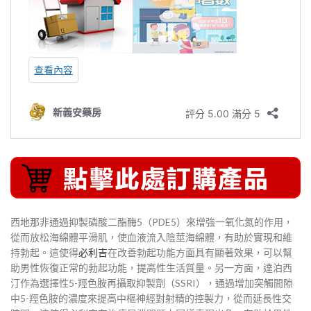
西地那非通過抑製磷酸二酯酶5（PDE5）來增強一氧化氮的作用，
從而放松海綿體平滑肌，使血液流入陰莖海綿體，有助於實現和維
持勃起。這使得
必利吉
在改善勃起功能方面具有顯著效果，可以幫
助男性恢復正常的勃起功能，提高性生活質量。另一方面，達泊西
汀作為選擇性5-羥色胺再攝取抑製劑（SSRI），通過增加突觸間隙
中5-羥色胺的濃度來提高中樞神經對射精的控製力，從而延長性交