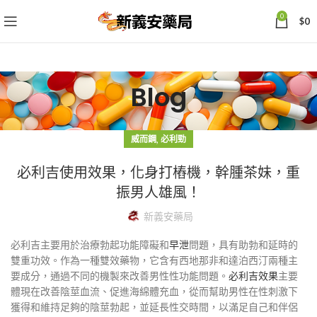
0
$
0
Blog
,
威而鋼
必利勁
必利吉使用效果，化身打樁機，幹腫茶妹，重
振男人雄風！
新義安藥局
必利吉主要用於治療勃起功能障礙和
早泄
問題，具有助勃和延時的
雙重功效。作為一種雙效藥物，它含有西地那非和達泊西汀兩種主
要成分，通過不同的機製來改善男性性功能問題。
必利吉效果
主要
體現在改善陰莖血流、促進海綿體充血，從而幫助男性在性刺激下
獲得和維持足夠的陰莖勃起，並延長性交時間，以滿足自己和伴侶