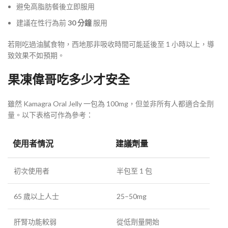
避免高脂肪餐後立即服用
建議在性行為前
30 分鐘
服用
若剛吃過油膩食物，西地那非吸收時間可能延後至 1 小時以上，導
致效果不如預期。
果凍偉哥吃多少才安全
雖然 Kamagra Oral Jelly 一包為 100mg，但並非所有人都適合全劑
量。以下表格可作為參考：
使用者情況
建議劑量
初次使用者
半包至 1 包
65 歲以上人士
25–50mg
肝腎功能較弱
從低劑量開始