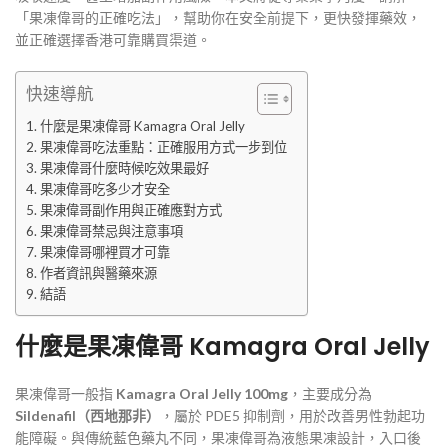
「果凍偉哥的正確吃法」，幫助你在安全前提下，更快發揮藥效，
並正確選擇香港可靠購買渠道。
快速導航
什麼是果凍偉哥 Kamagra Oral Jelly
果凍偉哥吃法重點：正確服用方式一步到位
果凍偉哥什麼時候吃效果最好
果凍偉哥吃多少才安全
果凍偉哥副作用與正確應對方式
果凍偉哥禁忌與注意事項
果凍偉哥哪裡買才可靠
作者資訊與醫藥來源
結語
什麼是果凍偉哥 Kamagra Oral Jelly
果凍偉哥一般指
Kamagra Oral Jelly 100mg
，主要成分為
Sildenafil（西地那非）
，屬於 PDE5 抑制劑，用於改善男性勃起功
能障礙。與傳統藍色藥丸不同，果凍偉哥為液態果凍設計，入口後