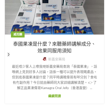
威而鋼
泰國果凍是什麼？來聽藥師講解成分、
效果同服用須知
新義安藥局
最近唔少客人上嚟我哋新義安藥局查詢「泰國果凍」，話
喺網上見到好多人討論，話係一種可以提升表現嘅產品。
但到底泰國果凍是什麼？同平時講嘅偉哥有咩分別？食咗
有冇副作用？今日就由藥師同大家詳細講解清楚。 👉 了
解正品果凍偉哥Kamagra Oral Jelly（香港直營） ...
繼續閱讀