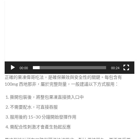
視
訊
播
放
器
00:00
00:24
正確的果凍偉哥吃法，是確保藥效與安全性的關鍵。每包含有
100mg 西地那非，屬於完整劑量，一般建議以下方式服用：
撕開包裝後，將整包果凍直接擠入口中
不需要配水，可直接吞服
服用後約 15–30 分鐘開始發揮作用
需配合性刺激才會產生勃起反應