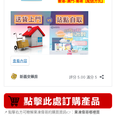
📌 點擊右方可瞭解果凍偉哥的購買資訊👉：
果凍偉哥哪裡買