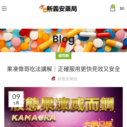
0
$
0
Blog
威而鋼
果凍偉哥吃法講解｜正確服用更快見效又安全
新義安藥局
09
1 月