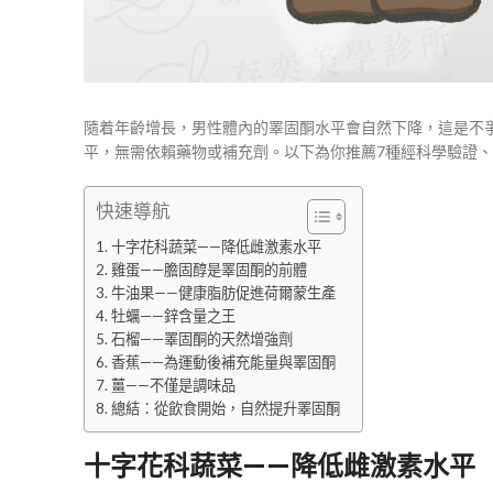
隨着年齡增長，男性體內的睪固酮水平會自然下降，這是不
平，無需依賴藥物或補充劑。以下為你推薦7種經科學驗證
快速導航
十字花科蔬菜——降低雌激素水平
雞蛋——膽固醇是睪固酮的前體
牛油果——健康脂肪促進荷爾蒙生產
牡蠣——鋅含量之王
石榴——睪固酮的天然增強劑
香蕉——為運動後補充能量與睪固酮
薑——不僅是調味品
總結：從飲食開始，自然提升睪固酮
十字花科蔬菜——降低雌激素水平