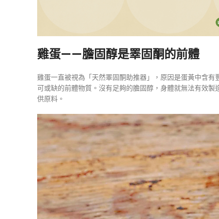
雞蛋——膽固醇是睪固酮的前體
雞蛋一直被視為「天然睪固酮助推器」，原因是蛋黃中含有
可或缺的前體物質。沒有足夠的膽固醇，身體就無法有效製
供原料。