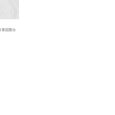
升睪固酮水