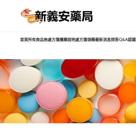
首頁
所有商品
無處方箋購藥說明
處方箋領藥
最新消息
問答Q&A
認識