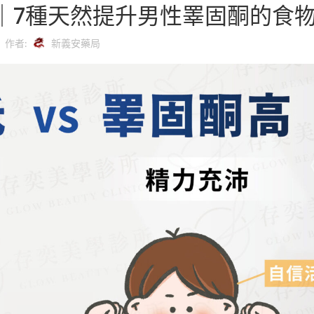
｜7種天然提升男性睪固酮的食
作者:
新義安藥局