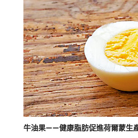
牛油果——健康脂肪促進荷爾蒙生