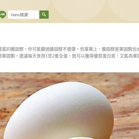
豐富的膽固醇。你可能聽過膽固醇不健康，但事實上，膽固醇是睪固酮合
造睪固酮。建議每天食用1至2隻全蛋，既可以獲得優質蛋白質，又能為睪