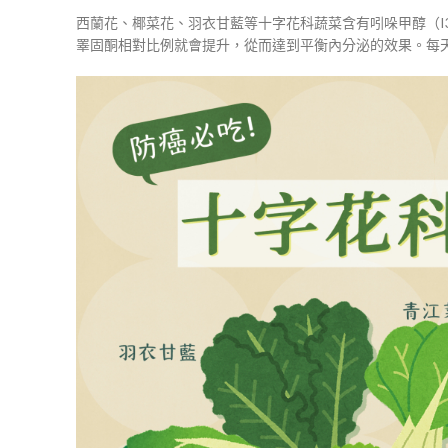
西蘭花、椰菜花、羽衣甘藍等十字花科蔬菜含有吲哚甲醇（I
睪固酮相對比例就會提升，從而達到平衡內分泌的效果。每