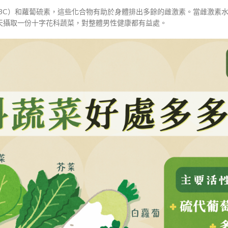
3C）和蘿蔔硫素，這些化合物有助於身體排出多餘的雌激素。當雌激素
天攝取一份十字花科蔬菜，對整體男性健康都有益處。