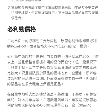
腎臟損傷患者輕度或中度腎臟損傷患者服用本品時不需要進
行劑量調整，但是應謹慎服用。不推薦本品用於重度腎臟損
傷患者。
必利勁價格
目前市面上的必利勁主要分兩種：原廠必利勁跟印度必利
勁Poxet-60，兩者價格大不相同但效用卻是一樣的。
必利勁在醫院的售價是目前最貴的，價格基本在500元港幣
以上，並且價格會根據市場的變化而變化，但一般情況下
上只會上調。這主要是因為醫院本身運轉所需要的成本就
比較大，況且醫院對於藥品的價格也有一套體系，所以導
致醫院的藥品價格普遍比外面藥局藥妝要貴一些，但醫院
的藥品能在很大程度上保證是正品。
在台灣本地較大型的連鎖藥局、藥妝如丁丁藥局、新義安
藥局、啄木鳥藥局等，在這類連鎖藥局、藥妝購買原廠必
利勁價格大約是在450-500元港幣左右一盒（30mg*6