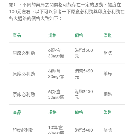
顆），不同的藥局之間價格可能存在一定的波動，幅度在
100元左右。以下可以參考一下原廠必利勁與印度必利勁在
各大通路的價格大致如下：
產品
規格
價格
渠道
6顆/盒
港幣$500
原廠必利勁
醫院
30mg/顆
元
6顆/盒
港幣$450
原廠必利勁
藥局
30mg/顆
元
6顆/盒
港幣$430
原廠必利勁
網路
30mg/顆
元
產品
規格
價格
渠道
10顆/盒
印度必利勁
港幣$480
醫院
60mg/顆