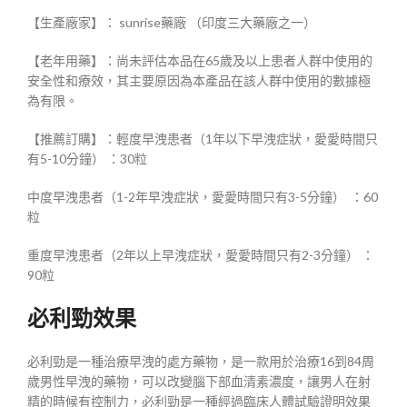
【生產廠家】： sunrise藥廠 （印度三大藥廠之一）
【老年用藥】：尚未評估本品在65歲及以上患者人群中使用的
安全性和療效，其主要原因為本產品在該人群中使用的數據極
為有限。
【推薦訂購】：輕度早洩患者（1年以下早洩症狀，愛愛時間只
有5-10分鐘） ：30粒
中度早洩患者（1-2年早洩症狀，愛愛時間只有3-5分鐘） ：60
粒
重度早洩患者（2年以上早洩症狀，愛愛時間只有2-3分鐘） ：
90粒
必利勁效果
必利勁是一種治療早洩的處方藥物，是一款用於治療16到84周
歲男性早洩的藥物，可以改變腦下部血清素濃度，讓男人在射
精的時候有控制力，必利勁是一種經過臨床人體試驗證明效果