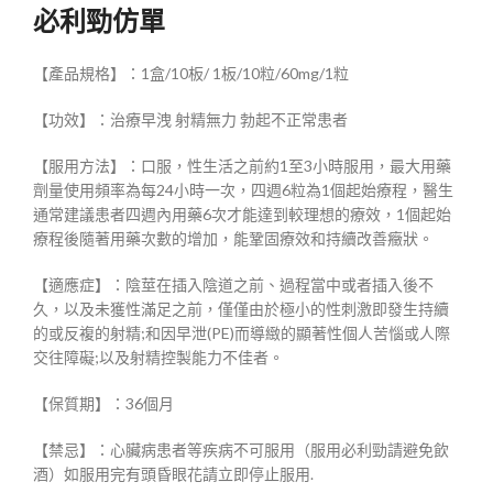
必利勁仿單
【產品規格】：1盒/10板/ 1板/10粒/60mg/1粒
【功效】：治療早洩 射精無力 勃起不正常患者
【服用方法】：口服，性生活之前約1至3小時服用，最大用藥
劑量使用頻率為每24小時一次，四週6粒為1個起始療程，醫生
通常建議患者四週內用藥6次才能達到較理想的療效，1個起始
療程後隨著用藥次數的增加，能鞏固療效和持續改善癥狀。
【適應症】：陰莖在插入陰道之前、過程當中或者插入後不
久，以及未獲性滿足之前，僅僅由於極小的性刺激即發生持續
的或反複的射精;和因早泄(PE)而導緻的顯著性個人苦惱或人際
交往障礙;以及射精控製能力不佳者。
【保質期】：36個月
【禁忌】：心臟病患者等疾病不可服用（服用必利勁請避免飲
酒）如服用完有頭昏眼花請立即停止服用.