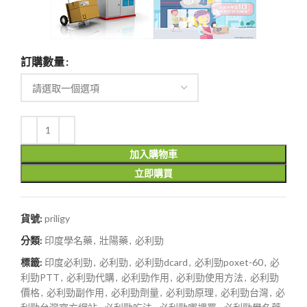
訂購數量
加入購物車
立即購買
貨號:
priligy
分類:
印度學名藥
,
壯陽藥
,
必利勁
標籤:
印度必利勁
,
必利勁
,
必利勁dcard
,
必利勁poxet-60
,
必
利勁PTT
,
必利勁代購
,
必利勁作用
,
必利勁使用方法
,
必利勁
價格
,
必利勁副作用
,
必利勁劑量
,
必利勁原理
,
必利勁台灣
,
必