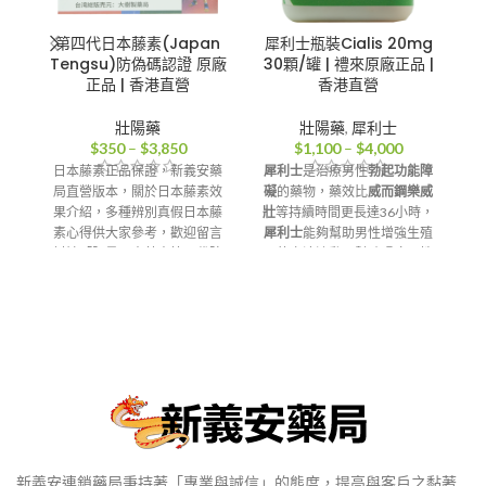
第四代日本藤素(Japan
犀利士瓶裝Cialis 20mg
Tengsu)防偽碼認證 原廠
30顆/罐 | 禮來原廠正品 |
正品 | 香港直營
香港直營
壯陽藥
壯陽藥
,
犀利士
價
價
$
350
–
$
3,850
$
1,100
–
$
4,000
格
格
日本藤素正品保證，新義安藥
犀利士
是治療男性
勃起功能障
範
範
局直營版本，關於日本藤素效
礙
的藥物，藥效比
威而鋼樂威
速
圍：
圍：
果介紹，多種辨別真假日本藤
壯
等持續時間更長達36小時，
輕
$350
$1,100
素心得供大家參考，歡迎留言
犀利士
能夠幫助男性增強生殖
到
到
討論「限量日本藤素第四代防
器的血液流動，幫助陽痿男性
$3,850
$4,000
偽塑封版販售」
在有性需求時持久性勃起的效
果，幫助不同癥狀男性陽痿患
香港-澳門-郵寄【配送方
式】
者，改善
早洩
等問題，不管是
輕度、中度或重度的
陽痿ED
，
都能夠恢復性生活。每日服用
5mg犀利士更是能治療攝護腺
肥大增生（BPH），是美國
FDA、歐盟，唯一核准同時治
療ED和BPH症狀的藥物。
香港-澳門-郵寄【配送方
式】
新義安連鎖藥局秉持著「專業與誠信」的態度，提高與客戶之黏著