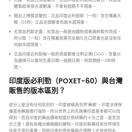
體看起來很光滑飽滿，不會有粗糙不平現象。
親自上陣嘗試鑒別：正品印度必利勁取（一粒）含在嘴裏大
概（35秒）正品舌頭都會有麻木感現象。
劣質品判斷定義：劣質品一般是由麵粉或者澱粉製作而成，
所以取（一粒）含在嘴裏就算完全融化在口腔裏也是沒有任
何麻木感現象。
正品印度必利勁每一板葯表面都會注明企業LOGO、含量以
及邊緣可以看到生產日期～過期日期，保質期統一2年時
間。
印度版必利勁（POXET-60）與台灣
販售的版本區別？
成分上是沒有任何區別的，印度被稱為世界‘藥都’。印度法律保
護當地藥廠進行強防，所以世界上的先進藥印度基本都可以找
得到。而且印度的藥品價格相當於原研藥的十分之壹，甚至百
分之壹！還有各種治療癌癥的藥物。印度的製藥技術世界領先
這是不爭的事實，同時印度的壹些藥廠在國際上也是很知名