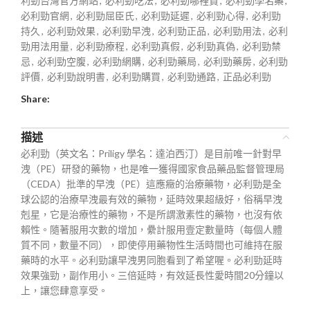
利勁台灣官方網站
,
必利勁吃法
,
必利勁哪裡買
,
必利勁學名藥
,
必利勁官網
,
必利勁屈臣氏
,
必利勁延遲
,
必利勁心得
,
必利勁
持久
,
必利勁效果
,
必利勁早洩
,
必利勁正品
,
必利勁用法
,
必利
勁用法用量
,
必利勁療程
,
必利勁真假
,
必利勁真偽
,
必利勁禁
忌
,
必利勁空腹
,
必利勁網購
,
必利勁藥局
,
必利勁藥房
,
必利勁
評價
,
必利勁說明書
,
必利勁購買
,
必利勁通路
,
正品必利勁
Share:
描述
必利勁（英文名：Priligy 學名：達泊西汀）是目前唯一針對早
洩（PE）研發的藥物，也是唯一獲得國家食品藥品監督管理局
（CEDA）批準的早洩（PE）這應癥的治療藥物，必利勁是全
球公認的治療早洩最有效的藥物，延時效果超級好，俗稱早洩
剋星，它是治療性的藥物，不是所謂激素性的藥物，也沒有依
賴性。隨著服用次數的增加，纍計服用壹定數量時（每個人體
質不同，數量不同），即使停用藥物性生活時間也可維持在服
藥時的水平。必利勁讓早洩男同胞看到了希望喔。必利勁延時
效果強勁，副作用小。三倍延時，有效延長性愛時間20分鐘以
上，讓您肆意享受。