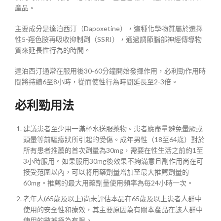
產品。
主要成分是達泊西汀（Dapoxetine），這種化學物質屬於選擇
性5-羥色胺再吸收抑制劑（SSRI），通過調節腦部神經傳導物
質來延長性行為的時間。
達泊西汀通常在服用後30-60分鐘開始發揮作用，必利勁作用時
間將持續6至8小時，從而使性行為時間延長至2-3倍。
必利勁用法
建議患者至少用一滿杯水送服藥物。患者應盡量避免暈厥或
頭暈等前驅癥狀所引起的受傷。成年男性（18至64歲）對於
所有患者推薦的首次劑量為30mg，需要在性生活之前約1至
3小時服用。如果服用30mg後效果不夠滿意且副作用尚在可
接受范圍以內，可以將用藥劑量增加至最大推薦劑量的
60mg。推薦的最大用藥劑量使用頻率為每24小時一次。
老年人(65歲及以上)尚未評估本品在65歲及以上患者人群中
使用的安全性和療效，其主要原因為有關本產品在該人群中
使用的數據極為有限。