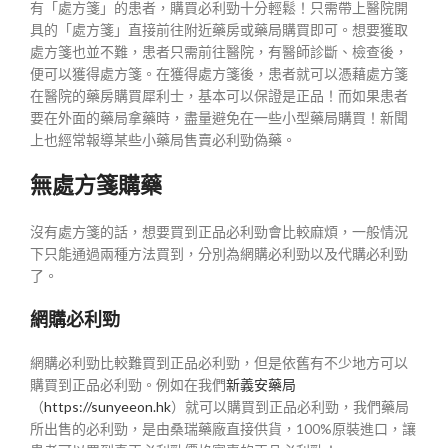
有「處方箋」的患者，購買必利勁十分輕鬆！只需帶上醫院開
具的「處方箋」直接前往附近藥房或藥局購買即可。想要獲取
處方箋也並不難，患者只需前往醫院，有醫師診斷、檢查後，
便可以獲得處方箋。在獲得處方箋後，患者就可以憑藉處方箋
在醫院的藥房購買犀利士，基本可以保證是正品！而如果患者
要在外面的藥局拿藥時，盡量避免在一些小型藥局購買！新聞
上也經常報導某些小藥局售賣必利勁偽藥。
無處方箋購藥
沒有處方箋的話，想要買到正品必利勁會比較麻煩，一般情況
下只能通過兩種方法買到，分別為網購必利勁以及代購必利勁
了。
網購必利勁
網購必利勁比較難買到正品必利勁，但是依舊有不少地方可以
購買到正品必利勁。例如在我們
新義安藥局
（
https://sunyeeon.hk
）就可以購買到正品必利勁，我們藥局
所出售的必利勁，是由桑瑞藥廠直接供貨，100%原裝進口，讓