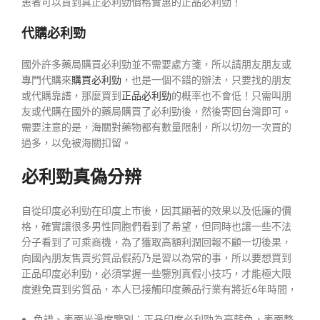
患者可以買到真正必利勁價格實惠的正品必利勁！
代購必利勁
國外許多藥局購買必利勁並不需要處方箋，所以請朋友朋友或
專門代購來
購買必利勁
，也是一個不錯的辦法，只要找的朋友
或代購靠譜，那麼買到
正品必利勁
的概率也不會低！只需叫朋
友或代購在國外的藥局購買了必利勁後，然後寄回台灣即可。
需要注意的是，海關對藥物都有數量限制，所以切勿一次買的
過多，以免被海關扣留。
必利勁真偽分辨
自從印度必利勁在印度上市後，因其顯著的效果以及低廉的價
格，確實讓很多男性同胞們看到了希望，但同時也讓一些不法
分子看到了可乘商機，為了獲取高額利潤回報不顧一切後果，
向國內朋友售賣劣質品假葯乃是習以為常的事，所以要想買到
正品印度必利勁，必須掌握一些鑒別真假小技巧，才能極大限
度避免買到劣質品，本人已接觸印度藥品行業有將近6年時間，
色譜、表面光滑度鑒別：正品印度必利勁為亮藍色，表面整