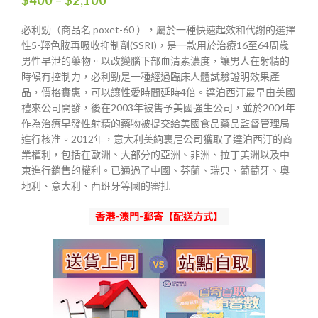
格
範
必利勁（商品名 poxet-60 ），屬於一種快速起效和代謝的選擇
圍：
性5-羥色胺再吸收抑制劑(SSRI)，是一款用於治療16至64周歲
$400
男性早泄的藥物。以改變腦下部血清素濃度，讓男人在射精的
到
時候有控制力，必利勁是一種經過臨床人體試驗證明效果產
$2,100
品，價格實惠，可以讓性愛時間延時4倍。達泊西汀最早由美國
禮來公司開發，後在2003年被售予美國強生公司，並於2004年
作為治療早發性射精的藥物被提交給美國食品藥品監督管理局
進行核准。2012年，意大利美納裏尼公司獲取了達泊西汀的商
業權利，包括在歐洲、大部分的亞洲、非洲、拉丁美洲以及中
東進行銷售的權利。已通過了中國、芬蘭、瑞典、葡萄牙、奧
地利、意大利、西班牙等國的審批
香港-澳門-郵寄【配送方式】