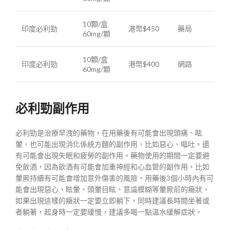
10顆/盒
印度必利勁
港幣$450
藥局
60mg/顆
10顆/盒
印度必利勁
港幣$400
網路
60mg/顆
必利勁副作用
必利勁是治療早洩的藥物，在用藥後有可能會出現頭痛、眩
暈，也可能出現消化係統方麵的副作用，比如惡心、嘔吐，還
有可能會出現失眠和疲勞的副作用。藥物使用的期間一定要避
免飲酒，因為飲酒有可能會加重神經和心血管的副作用，比如
暈厥持續有可能會增加意外傷害的風險。用藥後3個小時內有可
能會出現惡心、眩暈、頭暈目眩、意識模糊等暈厥前的癥狀，
如果出現這樣的癥狀一定要立即躺下，同時建議長時間坐著或
者躺著，起身時一定要緩慢，建議多喝一點溫水緩解症狀。