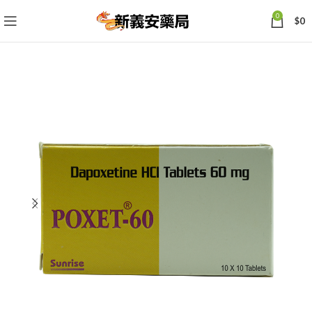
0
$
0