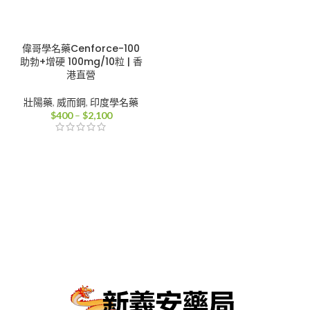
偉哥學名藥Cenforce-100
助勃+增硬 100mg/10粒 | 香
港直營
壯陽藥
,
威而鋼
,
印度學名藥
價
$
400
–
$
2,100
格
範
圍：
$400
到
$2,100