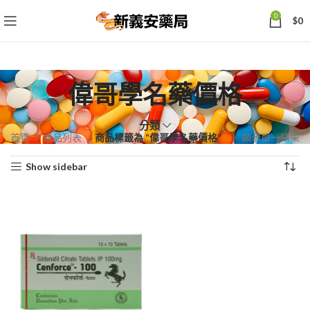
0
$
0
偉哥學名藥價格
分類
首頁
商品列表
商品標籤為 “偉哥學名藥價格”
顯示單一結果
Show sidebar