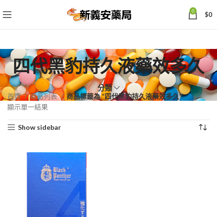
0
$
0
四代黑豹持久液藥效多久
分類
首頁
商品列表
商品標籤為 “四代黑豹持久液藥效多久”
顯示單一結果
Show sidebar