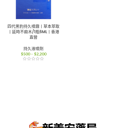
四代黑豹持久噴霧丨草本萃取
丨延時不麻木/1瓶6ML丨香港
直營
持久液噴劑
價
$
500
–
$
2,200
格
範
圍：
$500
到
$2,200