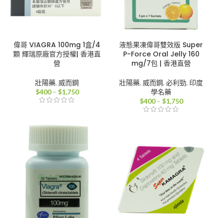
偉哥 VIAGRA 100mg 1盒/4
液態果凍偉哥雙效版 Super
顆 輝瑞原廠官方授權| 香港直
P-Force Oral Jelly 160
營
mg/7包 | 香港直營
壯陽藥
,
威而鋼
壯陽藥
,
威而鋼
,
必利勁
,
印度
價
$
400
–
$
1,750
學名藥
格
價
$
400
–
$
1,750
範
格
圍：
範
$400
圍：
到
$400
$1,750
到
$1,750