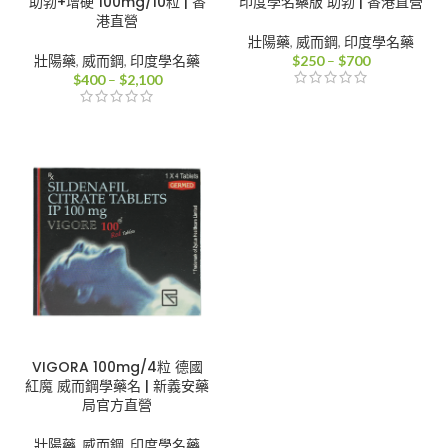
助勃+增硬 100mg/10粒 | 香
印度學名藥版 助勃 | 香港直營
港直營
壯陽藥
,
威而鋼
,
印度學名藥
價
壯陽藥
,
威而鋼
,
印度學名藥
$
250
–
$
700
價
格
$
400
–
$
2,100
格
範
範
圍：
圍：
$250
$400
到
到
$700
$2,100
VIGORA 100mg/4粒 德國
紅魔 威而鋼學藥名 | 新義安藥
局官方直營
壯陽藥
,
威而鋼
,
印度學名藥