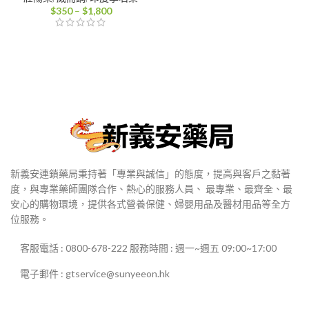
價
$
350
–
$
1,800
格
範
圍：
$350
到
$1,800
新義安連鎖藥局秉持著「專業與誠信」的態度，提高與客戶之黏著
度，與專業藥師團隊合作、熱心的服務人員、 最專業、最齊全、最
安心的購物環境，提供各式營養保健、婦嬰用品及醫材用品等全方
位服務。
客服電話 : 0800-678-222 服務時間 : 週一~週五 09:00~17:00
電子郵件 : gtservice@sunyeeon.hk