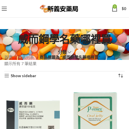
0
$
0
威而鋼學名藥哪裡買
分類
首頁
商品列表
商品標籤為 “威而鋼學名藥哪裡買”
依
顯示所有 7 筆結果
熱
Show sidebar
銷
度
排
序