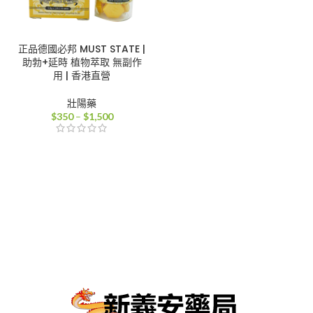
正品德國必邦 MUST STATE |
助勃+延時 植物萃取 無副作
用 | 香港直營
壯陽藥
價
$
350
–
$
1,500
格
範
圍：
$350
到
$1,500