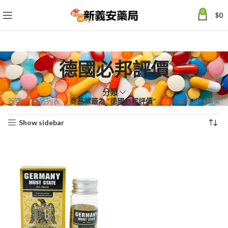
0
$
0
德國必邦評價
分類
首頁
商品列表
商品標籤為 “德國必邦評價”
顯示單一結果
Show sidebar