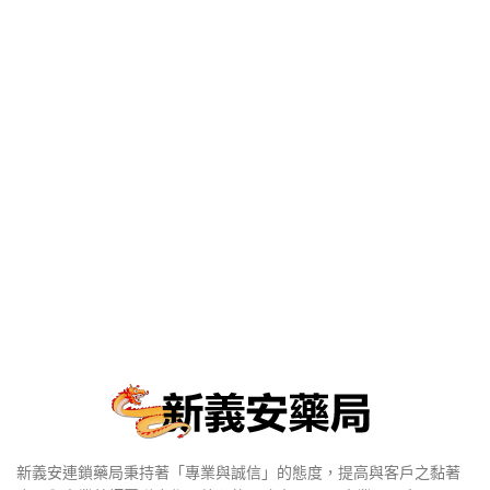
新義安連鎖藥局秉持著「專業與誠信」的態度，提高與客戶之黏著