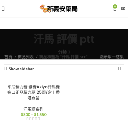
0
$
0
汗馬 評價 ptt
分類
首頁
商品列表
商品標籤為 “汗馬 評價 ptt”
顯示單一結果
Show sidebar
印尼精力糖 紫糖Akiyo汗馬糖
進口正品精力糖 25顆/盒丨香
港直營
汗馬糖系列
價
$
800
–
$
1,550
格
範