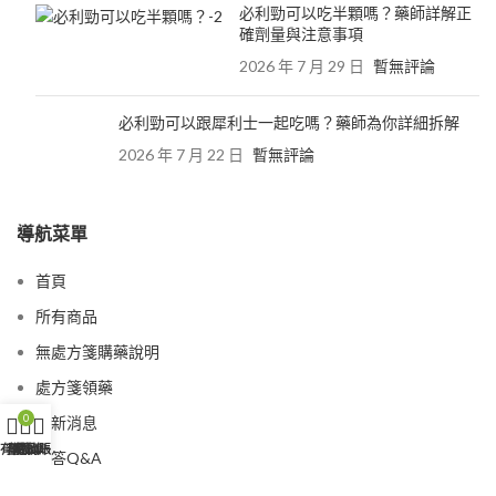
必利勁可以吃半顆嗎？藥師詳解正
確劑量與注意事項
2026 年 7 月 29 日
暫無評論
必利勁可以跟犀利士一起吃嗎？藥師為你詳細拆解
2026 年 7 月 22 日
暫無評論
導航菜單
首頁
所有商品
無處方箋購藥說明
處方箋領藥
0
最新消息
有商品
客服WhatsApp
購物車
我的賬戶
問答Q&A
認識我們