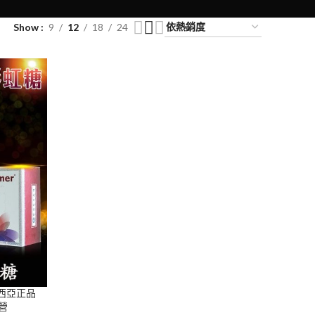
Show
9
12
18
24
來西亞正品
營