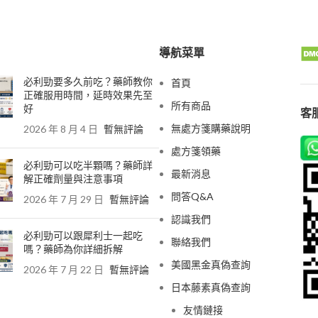
導航菜單
必利勁要多久前吃？藥師教你
首頁
正確服用時間，延時效果先至
所有商品
好
客服
無處方箋購藥說明
2026 年 8 月 4 日
暫無評論
處方箋領藥
必利勁可以吃半顆嗎？藥師詳
最新消息
解正確劑量與注意事項
問答Q&A
2026 年 7 月 29 日
暫無評論
認識我們
必利勁可以跟犀利士一起吃
聯絡我們
嗎？藥師為你詳細拆解
美國黑金真偽查詢
2026 年 7 月 22 日
暫無評論
日本藤素真偽查詢
友情鏈接