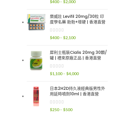
價
$
400
–
$
2,000
$2,400
格
範
樂威壯 Levifil 20mg/30粒 印
圍：
度學名藥 助勃+增硬 | 香港直營
$400
到
價
$
400
–
$
2,100
$2,000
格
範
犀利士瓶裝Cialis 20mg 30顆/
圍：
罐 | 禮來原廠正品 | 香港直營
$400
到
價
$
1,100
–
$
4,000
$2,100
格
範
日本2H2D持久液經典版男性外
圍：
用延時噴劑10ml | 香港直營
$1,100
到
價
$
250
–
$
500
$4,000
格
範
圍：