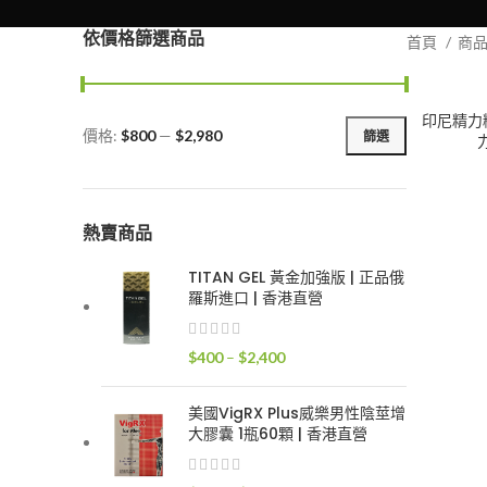
依價格篩選商品
首頁
商
印尼精力糖
價格:
$800
—
$2,980
篩選
最
最
低
高
價
價
格
格
熱賣商品
TITAN GEL 黃金加強版 | 正品俄
羅斯進口 | 香港直營
價
$
400
–
$
2,400
格
範
美國VigRX Plus威樂男性陰莖增
圍：
大膠囊 1瓶60顆 | 香港直營
$400
到