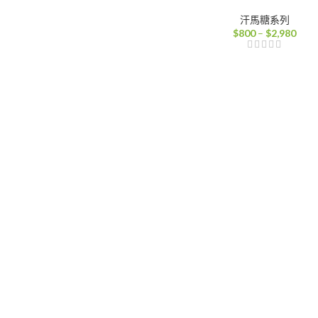
汗馬糖系列
價
$
800
–
$
2,980
格
範
圍：
$80
到
$2,9