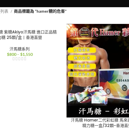
品列表
商品標籤為 “hamer糖的危害”
 紫糖Akiyo汗馬糖 進口正品精
力糖 25顆/盒丨香港直營
汗馬糖系列
價
$
800
–
$
1,550
格
範
圍：
$800
到
$1,550
汗馬糖 Hamer二代彩虹糖 馬
精力糖一盒/32顆-香港直