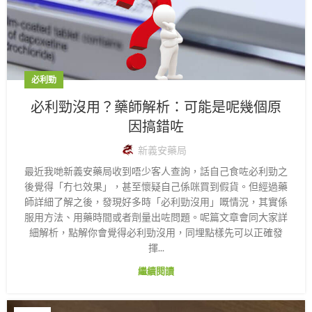
必利勁
必利勁沒用？藥師解析：可能是呢幾個原
因搞錯咗
新義安藥局
最近我哋新義安藥局收到唔少客人查詢，話自己食咗必利勁之
後覺得「冇乜效果」，甚至懷疑自己係咪買到假貨。但經過藥
師詳細了解之後，發現好多時「必利勁沒用」嘅情況，其實係
服用方法、用藥時間或者劑量出咗問題。呢篇文章會同大家詳
細解析，點解你會覺得必利勁沒用，同埋點樣先可以正確發
揮...
繼續閱讀