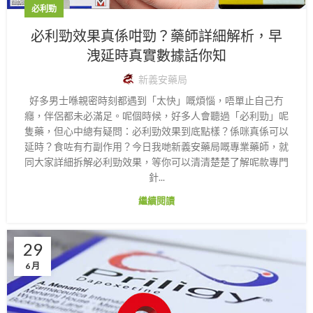
必利勁
必利勁效果真係咁勁？藥師詳細解析，早
洩延時真實數據話你知
新義安藥局
好多男士喺親密時刻都遇到「太快」嘅煩惱，唔單止自己冇
癮，伴侶都未必滿足。呢個時候，好多人會聽過「必利勁」呢
隻藥，但心中總有疑問：必利勁效果到底點樣？係咪真係可以
延時？食咗有冇副作用？今日我哋新義安藥局嘅專業藥師，就
同大家詳細拆解必利勁效果，等你可以清清楚楚了解呢款專門
針...
繼續閱讀
29
6 月