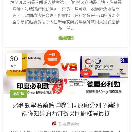
埋早洩嘅困擾。咁啲人就會諗：「既然必利勁醫早洩，偉哥醫
陽痿，咁我將必利勁偉哥一齊食，咪可以一次過解決兩個問
題？」呢個諗法好合理，但實際上必利勁偉哥一起吃係咪安
全？應該點樣食法？今日新義安藥局嘅藥師就同大家詳細講
解，等...
繼續閱讀
30
6 月
必利勁
必利勁學名藥係咩嚟？同原廠分別？藥師
話你知達泊西汀效果同點樣買最抵
新義安藥局