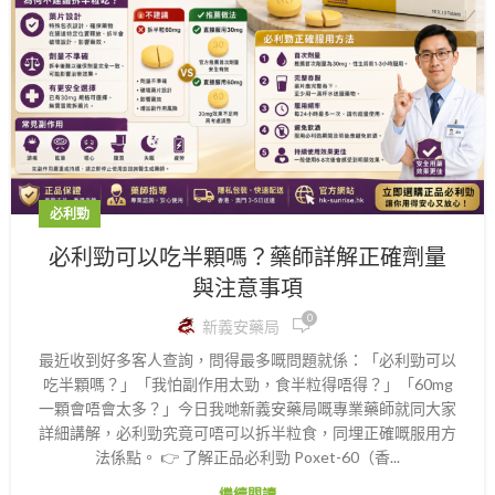
必利勁
必利勁可以吃半顆嗎？藥師詳解正確劑量
與注意事項
0
新義安藥局
最近收到好多客人查詢，問得最多嘅問題就係：「必利勁可以
吃半顆嗎？」「我怕副作用太勁，食半粒得唔得？」「60mg
一顆會唔會太多？」今日我哋新義安藥局嘅專業藥師就同大家
詳細講解，必利勁究竟可唔可以拆半粒食，同埋正確嘅服用方
法係點。 👉 了解正品必利勁 Poxet-60（香...
繼續閱讀