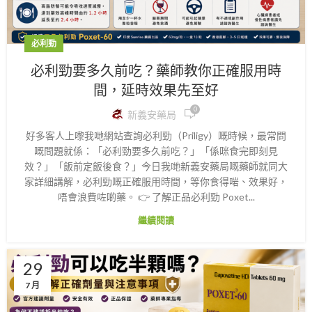
必利勁
必利勁要多久前吃？藥師教你正確服用時
間，延時效果先至好
0
新義安藥局
好多客人上嚟我哋網站查詢必利勁（Priligy）嘅時候，最常問
嘅問題就係：「必利勁要多久前吃？」「係咪食完即刻見
效？」「飯前定飯後食？」今日我哋新義安藥局嘅藥師就同大
家詳細講解，必利勁嘅正確服用時間，等你食得啱、效果好，
唔會浪費咗啲藥。 👉 了解正品必利勁 Poxet...
繼續閱讀
29
7 月