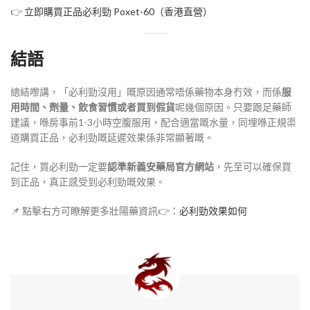
👉
立即購買正品必利勁 Poxet-60（香港直營）
結語
總結嚟講，「必利勁沒用」嘅原因通常唔係藥物本身冇效，而係
服
用時間、劑量、飲食習慣或者買到假貨
呢幾個原因。只要跟足藥師
建議，喺房事前1-3小時空腹服用，配合適當嘅水量，同埋喺正規渠
道購買正品，必利勁嘅延遲效果係非常顯著嘅。
記住，買必利勁一定要
認準新義安藥局官方網站
，先至可以確保買
到正品，真正感受到必利勁嘅效果。
📌 點擊右方可瞭解更多壯陽藥資訊👉：
必利勁效果如何