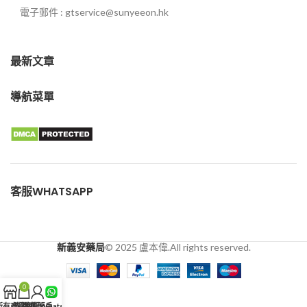
電子郵件 : gtservice@sunyeeon.hk
最新文章
導航菜單
客服WHATSAPP
新義安藥局
© 2025 盧本偉.All rights reserved.
0
所有商品
購物車
我的賬戶
客服WhatsApp