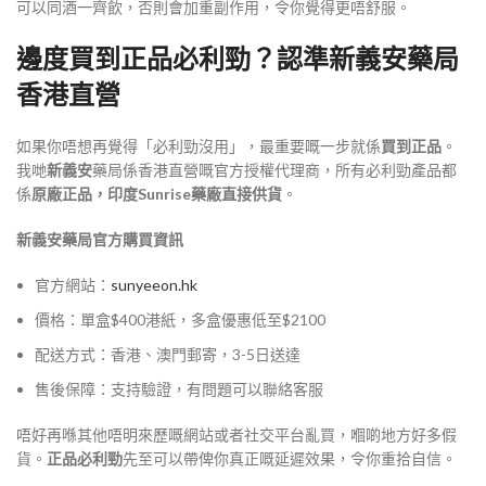
可以同酒一齊飲，否則會加重副作用，令你覺得更唔舒服。
邊度買到正品必利勁？認準
新義安
藥局
香港直營
如果你唔想再覺得「必利勁沒用」，最重要嘅一步就係
買到正品
。
我哋
新義安
藥局係香港直營嘅官方授權代理商，所有必利勁產品都
係
原廠正品，印度Sunrise藥廠直接供貨
。
新義安藥局官方購買資訊
官方網站：
sunyeeon.hk
價格：單盒$400港紙，多盒優惠低至$2100
配送方式：香港、澳門郵寄，3-5日送達
售後保障：支持驗證，有問題可以聯絡客服
唔好再喺其他唔明來歷嘅網站或者社交平台亂買，嗰啲地方好多假
貨。
正品必利勁
先至可以帶俾你真正嘅延遲效果，令你重拾自信。