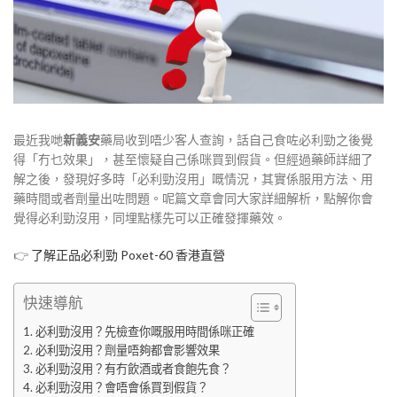
最近我哋
新義安
藥局收到唔少客人查詢，話自己食咗必利勁之後覺
得「冇乜效果」，甚至懷疑自己係咪買到假貨。但經過藥師詳細了
解之後，發現好多時「必利勁沒用」嘅情況，其實係服用方法、用
藥時間或者劑量出咗問題。呢篇文章會同大家詳細解析，點解你會
覺得必利勁沒用，同埋點樣先可以正確發揮藥效。
👉
了解正品必利勁 Poxet-60 香港直營
快速導航
必利勁沒用？先檢查你嘅服用時間係咪正確
必利勁沒用？劑量唔夠都會影響效果
必利勁沒用？有冇飲酒或者食飽先食？
必利勁沒用？會唔會係買到假貨？