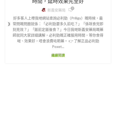
時間，延時效果先至好
0
新義安藥局
好多客人上嚟我哋網站查詢必利勁（Priligy）嘅時候，最
常問嘅問題就係：「必利勁要多久前吃？」「係咪食完即
刻見效？」「飯前定飯後食？」今日我哋新義安藥局嘅藥
師就同大家詳細講解，必利勁嘅正確服用時間，等你食得
啱、效果好，唔會浪費咗啲藥。 👉 了解正品必利勁
Poxet...
繼續閱讀