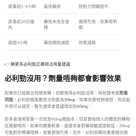
房事前1-3小時
最佳藥效
控制力明顯提升
房事前30分鐘
藥效未完全發
覺得冇用、效果唔明
內
揮
顯
超過3小時
藥效開始減退
效果減弱
👉
睇更多必利勁正確用法用量建議
必利勁沒用？劑量唔夠都會影響效果
如果你已經跟足時間食藥，但都覺得必利勁沒用，咁就要考慮
劑量
問題
。必利勁嘅推薦首次劑量為
30mg
，如果效果唔夠理想，而且副
作用可以接受，醫生通常會建議增加到
60mg
。
好多香港用家第一次就買60mg嘅版本，但其實每個人的體質對藥物
反應都唔同。如果你體重較重，或者本身對藥物敏感度較低，30mg
可能對你嚟講唔夠，就會覺得冇用。另外，必利勁嘅效果會隨住服