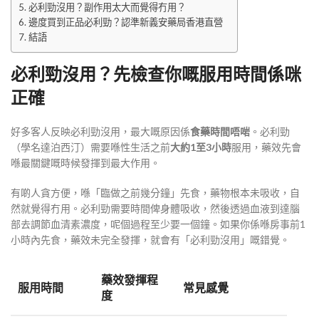
必利勁沒用？副作用太大而覺得冇用？
邊度買到正品必利勁？認準新義安藥局香港直營
結語
必利勁沒用？先檢查你嘅服用時間係咪
正確
好多客人反映必利勁沒用，最大嘅原因係
食藥時間唔啱
。必利勁
（學名達泊西汀）需要喺性生活之前
大約1至3小時
服用
，藥效先會
喺最關鍵嘅時候發揮到最大作用。
有啲人貪方便，喺「臨做之前幾分鐘」先食，藥物根本未吸收，自
然就覺得冇用。必利勁需要時間俾身體吸收，然後透過血液到達腦
部去調節血清素濃度，呢個過程至少要一個鐘。如果你係喺房事前1
小時內先食，藥效未完全發揮，就會有「必利勁沒用」嘅錯覺。
藥效發揮程
服用時間
常見感覺
度