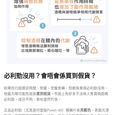
必利勁沒用？會唔會係買到假貨？
如果你已經跟足時間、劑量、空腹食藥，但都係覺得必利勁沒用，
咁最大嘅可能性就係
買到假貨
。市面上有好多不法商人售賣偽造嘅
必利勁，成分不明，食咗當然冇效。
正品必利勁（尤其是印度版Poxet-60）嘅藥片係
亮藍色
，表面光滑