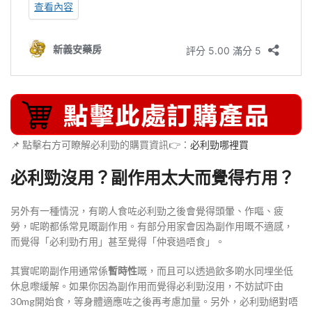
📌 點擊右方可瞭解必利勁的購買資訊👉：
必利勁哪裡買
必利勁沒用？副作用太大而覺得冇用？
另外有一種情況，有啲人食咗必利勁之後會覺得頭暈、作嘔、疲
勞，呢啲都係常見嘅副作用。有部分用家會因為副作用嘅不適感，
而覺得「必利勁冇用」甚至覺得「仲衰過唔食」。
其實呢啲副作用通常係
暫時性
嘅，而且可以透過飲多啲水同埋坐低
休息嚟緩解
。如果你因為副作用而覺得必利勁沒用，不妨試吓由
30mg開始食，等身體適應咗之後再考慮加量。另外，必利勁絕對唔