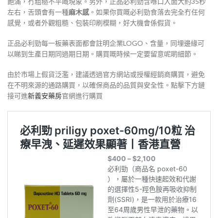
飽滿，冇粗糙不平嘅現象
。另外，正品必利勁含喺口入面大約35秒
左右，舌頭會有一種
麻木感
。如果你買嘅必利勁食落去完全冇任何
感覺，或者外觀粗糙、包裝印刷模糊，好大機會係假貨。
正品必利勁每一板藥表面都會註明企業LOGO、含量，同埋邊緣可
以睇到生產日期同過期日期
。購買嘅時候一定要留意呢啲細節。
由於市場上假貨泛濫，建議透過官方網站或授權經銷商購買，避免
在不明來源的通路購買，以確保商品的品質與安全性。點擊下方鏈
接可進
新義安藥房
官網進行購買