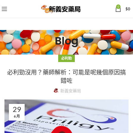
0
$
0
Blog
必利勁
必利勁沒用？藥師解析：可能是呢幾個原因搞
錯咗
新義安藥局
29
6 月