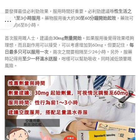
要發揮最佳必利勁效果，服用時間好重要。必利勁建議喺
性生活之
前約1至3小時服用
。藥物服用後大約
30至60分鐘開始起效
，藥效可
持續約6至8小時
。
首次服用嘅人士，建議由
30mg劑量開始
。如果服用後覺得效果唔夠
理想，而且副作用可以接受，可以考慮增加到60mg。但要記住，
每
日最多只可以服用一次
，兩次之間要相隔至少24小時
。另外，服藥
時記得用
至少一杯溫水送服
，咁樣可以幫助吸收，同時減低頭暈嘅
風險
。