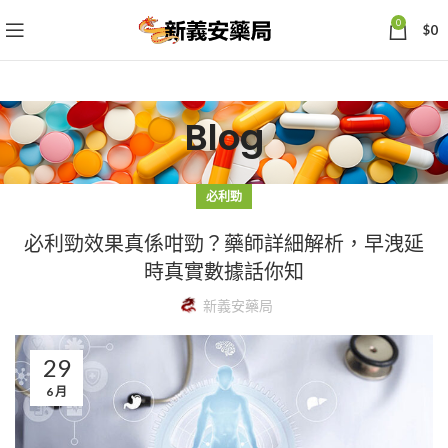
0
$
0
Blog
必利勁
必利勁效果真係咁勁？藥師詳細解析，早洩延
時真實數據話你知
新義安藥局
29
6 月