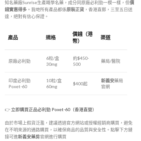
知名藥廠Sunrise生產嘅學名藥，成分同原廠必利勁一模一樣，但
價
錢實惠得多
。我哋所有產品都係
原裝正貨
，香港直郵，三至五日送
達，絕對有信心保證。
價錢（港
產品
規格
渠道
幣）
6粒/盒
約$450-
原廠必利勁
藥局/醫院
30mg
500
印度必利勁
10粒/盒
新義安
藥局
$400起
Poxet-60
60mg
官網
👉
立即購買正品必利勁 Poxet-60（香港直營）
由於市場上假貨泛濫，建議透過官方網站或授權經銷商購買，避免
在不明來源的通路購買，以確保商品的品質與安全性。點擊下方鏈
接可進
新義安藥房
官網進行購買