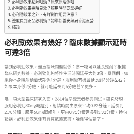
必利勁效果點解咁勁？原來原理係咁
必利勁效果幾時見效？服用時間要掌握好
必利勁效果之外，有咩副作用要注意？
邊度買到正品必利勁？認準新義安藥局香港直營
結語
必利勁效果有幾好？臨床數據顯示延時
可達3倍
講到必利勁效果，最直接嘅問題就係：食一粒可以延長幾耐？根據
臨床研究數據，必利勁能夠將性生活時間延長大約
3倍
。舉個例，如
果你本身嘅射精潛伏期係1分鐘，服用後有機會延長到3分鐘左右；
如果本身係2分鐘，就可能延長到6分鐘甚至更多
。
喺一項大型臨床研究入面，2614位早洩患者參與測試。研究發現，
服用必利勁30mg嘅組別，射精時間由原來平均0.92分鐘，延長到
2.78分鐘；服用60mg嘅組別，更由0.91分鐘延長到3.32分鐘
。換句
話講，必利勁效果係有實質數據支持，唔係得個講字。