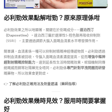
必利勁效果點解咁勁？原來原理係咁
必利勁效果之所以咁顯著，關鍵在於佢嘅成分——
達泊西汀
（Dapoxetine）
。達泊西汀屬於選擇性5-羥色胺再吸收抑制劑
（SSRI），主要通過調節大腦入面嘅血清素水平嚟發揮作用
。
簡單講，血清素係一種可以抑制射精嘅神經傳遞物質。必利勁透過
抑制血清素被回收，令腦入面嘅血清素濃度提高，從而
增強中樞神
經對射精嘅控制能力
，達到延長性生活時間嘅效果
。呢個機制同傳
統嘅威而鋼等壯陽藥完全唔同，必利勁係
專門針對早洩問題而研發
嘅藥物，所以效果會更對症
。
👉
了解必利勁正確用法及劑量建議（藥師指導）
必利勁效果幾時見效？服用時間要掌握
好