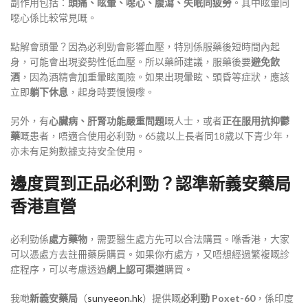
副作用包括：
頭痛、眩暈、噁心、腹瀉、失眠同疲勞
。其中眩暈同
噁心係比較常見嘅
。
點解會頭暈？因為必利勁會影響血壓，特別係服藥後短時間內起
身，可能會出現姿勢性低血壓。所以藥師建議，服藥後要
避免飲
酒
，因為酒精會加重暈眩風險
。如果出現暈眩、頭昏等症狀，應該
立即
躺下休息
，起身時要慢慢嚟
。
另外，有
心臟病、肝腎功能嚴重問題
嘅人士，或者
正在服用抗抑鬱
藥
嘅患者，唔適合使用必利勁
。65歲以上長者同18歲以下青少年，
亦未有足夠數據支持安全使用
。
邊度買到正品必利勁？認準
新義安
藥局
香港直營
必利勁係
處方藥物
，需要醫生處方先可以合法購買
。喺香港，大家
可以憑處方去註冊藥房購買。如果你冇處方，又唔想經過繁複嘅診
症程序，可以考慮透過
網上認可渠道
購買。
我哋
新義安藥局
（
sunyeeon.hk
）提供嘅
必利勁 Poxet-60
，係印度