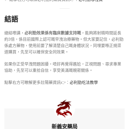
結語
總結嚟講，
必利勁效果係有臨床數據支持嘅
，能夠將射精時間延長
約3倍，係目前國際上認可嘅早洩治療藥物。但大家要記住，必利勁
係處方藥物，使用前要了解清楚自己嘅身體狀況，同埋要喺正規渠
道購買，先至可以確保安全同效果。
如果你正受早洩問題困擾，唔好再覺得尷尬，正視問題、尋求專業
協助，先至可以重拾自信，享受美滿嘅親密關係。
點擊右方可瞭解更多壯陽藥資訊👉：
必利勁吃法教學
新義安藥局