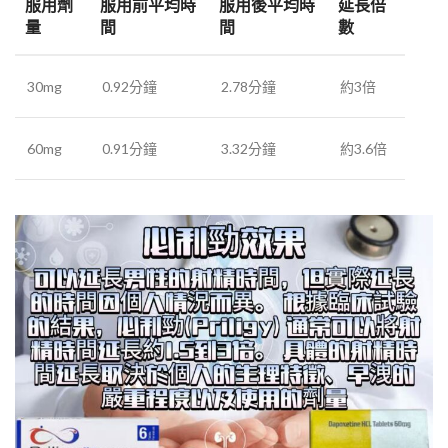
服用劑
服用前平均時
服用後平均時
延長倍
量
間
間
數
30mg
0.92分鐘
2.78分鐘
約3倍
60mg
0.91分鐘
3.32分鐘
約3.6倍