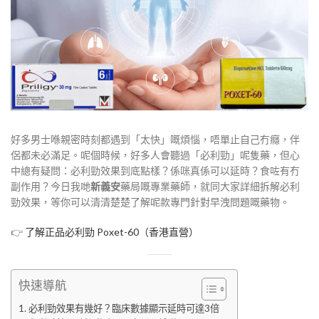
好多男士喺親密時刻都遇到「太快」嘅煩惱，唔單止自己冇癮，伴
侶都未必滿足。呢個時候，好多人會聽過「必利勁」呢隻藥，但心
中總有疑問：必利勁效果到底點樣？係咪真係可以延時？食咗有冇
副作用？今日我哋
新義安
藥局嘅專業藥師，就同大家詳細拆解必利
勁效果，等你可以清清楚楚了解呢款專門針對早洩問題嘅藥物。
👉
了解正品必利勁 Poxet-60（香港直營）
快速導航
必利勁效果有幾好？臨床數據顯示延時可達3倍