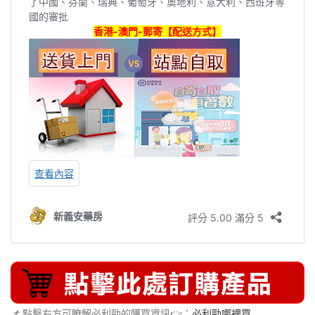
📌 點擊右方可瞭解必利勁的購買資訊👉：
必利勁哪裡買