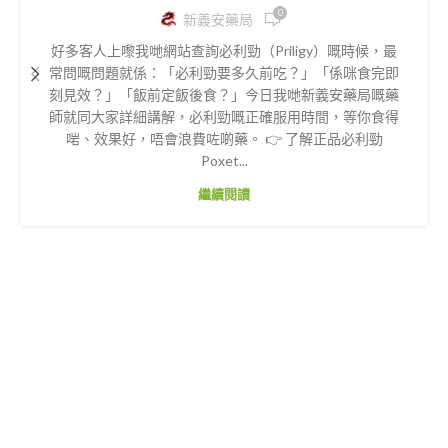
0
新義安藥局
好多客人上嚟我哋網站查詢必利勁（Priligy）嘅時候，最
常問嘅問題就係：「必利勁要多久前吃？」「係咪食完即
刻見效？」「飯前定飯後食？」今日我哋新義安藥局嘅藥
師就同大家詳細講解，必利勁嘅正確服用時間，等你食得
啱、效果好，唔會浪費咗啲藥。 👉 了解正品必利勁
Poxet...
繼續閱讀