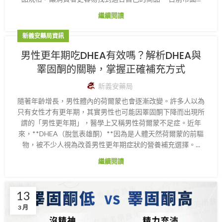
繼續閱讀
新義安藥局資訊
男性更年期吃DHEA有效嗎？解析DHEA與
睪固酮的關聯，掌握正確補充方式
新義安藥局
隨著年齡增長，男性體內的荷爾蒙也會逐漸改變。許多人以為
只有女性才有更年期，其實男性也可能因睪固酮下降而出現所
謂的「男性更年期」，醫學上又稱男性荷爾蒙不足症。近年
來，**DHEA（脫氫表雄酮）**因為是人體天然荷爾蒙的前驅
物，被不少人視為改善男性更年期症狀的營養補充選擇。...
繼續閱讀
13
3 月