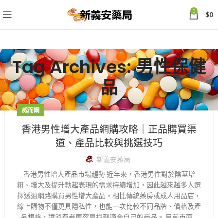
0
$
0
Tag Archives: 男性保健
品
威而鋼
香港男性增大產品網購攻略｜正品購買渠
道、產品比較與挑選技巧
新義安藥局
香港男性增大產品市場趨勢 近年來，香港男性對於陰莖增
粗、增大及提升勃起表現的需求持續增加，因此越來越多人選
擇透過網路購買男性增大產品。相比傳統藥房或成人用品店，
線上購物不僅更具隱私性，也能一次比較不同品牌、價格及產
品規格，讓消費者更容易找到適合自己的商品。 目前市面...