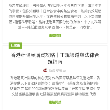
隨着年齡增長，男性體內的睪固酮水平會自然下降，這是不爭
的事實。但你知道嗎？日常飲食中的某些食物，能夠有效幫助
你自然提升睪固酮水平，無需依賴藥物或補充劑。以下為你推
薦7種經科學驗證、能夠促進睪固酮分泌的食物。 十字花科蔬
菜——降低雌激素水平 西蘭花、椰菜花、羽衣甘...
繼續閱讀
壯陽藥
香港壯陽藥購買攻略｜正規渠道與法律合
規指南
新義安藥局
香港購買壯陽藥的核心優勢 作為國際藥品監管先進地區，香
港提供以下合法購買途徑： 嚴格執行《藥劑業及毒藥條例》
監管制度 超過200間政府認證藥房覆蓋主要商業區 支持中英
文雙語藥品說明書 壯陽藥類型與購買選擇 藥物類型 代表...
繼續閱讀