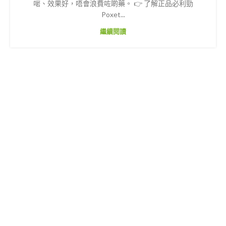
啱、效果好，唔會浪費咗啲藥。 👉 了解正品必利勁
Poxet...
繼續閱讀