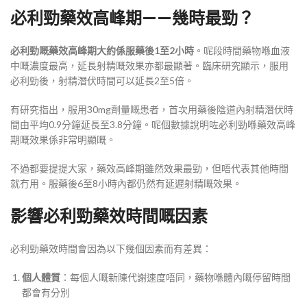
必利勁藥效高峰期——幾時最勁？
必利勁嘅藥效高峰期大約係服藥後1至2小時
。呢段時間藥物喺血液
中嘅濃度最高，延長射精嘅效果亦都最顯著。臨床研究顯示，服用
必利勁後，射精潛伏時間可以延長2至5倍
。
有研究指出，服用30mg劑量嘅患者，首次用藥後陰道內射精潛伏時
間由平均0.9分鐘延長至3.8分鐘
。呢個數據說明咗必利勁喺藥效高峰
期嘅效果係非常明顯嘅。
不過都要提提大家，藥效高峰期雖然效果最勁，但唔代表其他時間
就冇用。服藥後6至8小時內都仍然有延遲射精嘅效果
。
影響必利勁藥效時間嘅因素
必利勁藥效時間會因為以下幾個因素而有差異：
個人體質
：每個人嘅新陳代謝速度唔同，藥物喺體內嘅停留時間
都會有分別