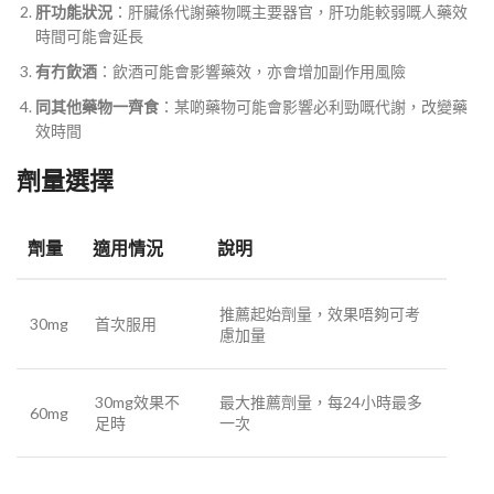
肝功能狀況
：肝臟係代謝藥物嘅主要器官，肝功能較弱嘅人藥效
時間可能會延長
有冇飲酒
：飲酒可能會影響藥效，亦會增加副作用風險
同其他藥物一齊食
：某啲藥物可能會影響必利勁嘅代謝，改變藥
效時間
劑量選擇
劑量
適用情況
說明
推薦起始劑量，效果唔夠可考
30mg
首次服用
慮加量
30mg效果不
最大推薦劑量，每24小時最多
60mg
足時
一次