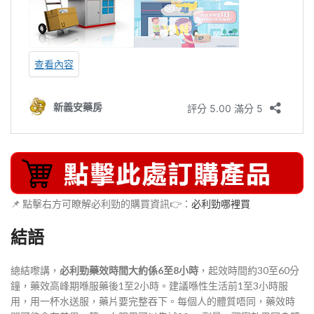
📌 點擊右方可瞭解必利勁的購買資訊👉：
必利勁哪裡買
結語
總結嚟講，
必利勁藥效時間大約係6至8小時
，起效時間約30至60分
鐘，藥效高峰期喺服藥後1至2小時。建議喺性生活前1至3小時服
用，用一杯水送服，藥片要完整吞下。每個人的體質唔同，藥效時