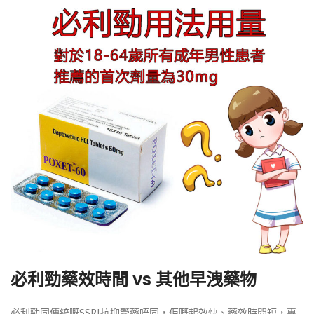
必利勁藥效時間 vs 其他早洩藥物
必利勁同傳統嘅SSRI抗抑鬱藥唔同，佢嘅起效快、藥效時間短，專