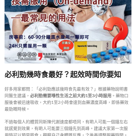
必利勁幾時食最好？起效時間你要知
好多用家都問：「必利勁應該幾時食先最有效？」根據藥物說明書
同醫生建議，
必利勁需要喺性生活之前大約1至3小時服用
。藥物口
服後會被迅速吸收，大約1至2小時會達到血藥濃度高峰，即係藥效
最勁嘅時候
。
不過每個人的體質同新陳代謝速度都唔同，有啲人可能一個鐘左右
就感覺到效果，有啲人可能要三個鐘先到高峰
。建議大家第一次服
用時可以預早啲食，觀察自己身體嘅反應，之後再調整服藥時間。