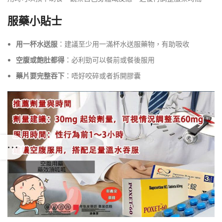
服藥小貼士
用一杯水送服
：建議至少用一滿杯水送服藥物，有助吸收
空腹或飽肚都得
：必利勁可以餐前或餐後服用
藥片要完整吞下
：唔好咬碎或者拆開膠囊