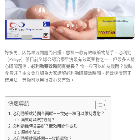
好多男士因為早洩問題而困擾，想搵一款有效嘅藥物幫手。必利勁
（Priligy）係目前全球公認治療早洩最有效嘅藥物之一，但最多人關
心嘅問題係：
必利勁藥效時間有幾長？
食一粒可以維持幾耐？幾時
食最好？本文會詳細為大家講解必利勁嘅藥效時間、起效速度同正
確用法，等你可以用得安心又有效。
快速導航
必利勁藥效時間全面睇——食完一粒可以維持幾耐？
藥效可以維持幾耐？
必利勁幾時食最好？起效時間你要知
服藥小貼士
必利勁藥效高峰期——幾時最勁？