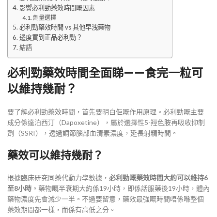
影響必利勁藥效時間嘅因素
劑量選擇
必利勁藥效時間 vs 其他早洩藥物
邊度買到正品必利勁？
結語
必利勁藥效時間全面睇——食完一粒可
以維持幾耐？
要了解必利勁藥效時間，首先要明白佢嘅作用原理。必利勁嘅主要
成分係達泊西汀（Dapoxetine），屬於選擇性5-羥色胺再吸收抑制
劑（SSRI），透過調節腦部血清素濃度，延長射精時間
。
藥效可以維持幾耐？
根據臨床研究同藥代動力學數據，
必利勁嘅藥效時間大約可以維持6
至8小時
。藥物嘅半衰期大約係19小時，即係話服藥後19小時，體內
藥物濃度先會減少一半
。不過要留意，藥效最強嘅時間唔係喺整個
藥效期間都一樣，而係有高低之分。