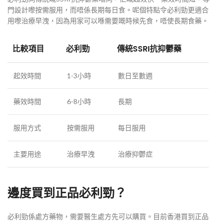
門設計嚟按需服用，而唔係長期每日食
。呢個特點令必利勁更適合
用嚟治療早洩，因為用家可以喺需要嘅時候先食，唔使長期食藥。
比較項目
必利勁
傳統SSRI抗抑鬱藥
起效時間
1-3小時
數日至數週
藥效時間
6-8小時
長期
服用方式
按需服用
每日服用
主要用途
治療早洩
治療抑鬱症
邊度買到正品必利勁？
必利勁係處方藥物，需要醫生處方先可以購買。目前香港買到正品