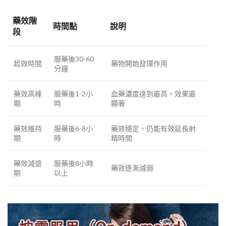
藥效階
時間點
說明
段
服藥後30-60
起效時間
藥物開始發揮作用
分鐘
藥效高峰
服藥後1-2小
血藥濃度達到最高，效果最
期
時
顯著
藥效維持
服藥後6-8小
藥效穩定，仍能有效延長射
期
時
精時間
藥效減退
服藥後8小時
藥效逐漸減弱
期
以上