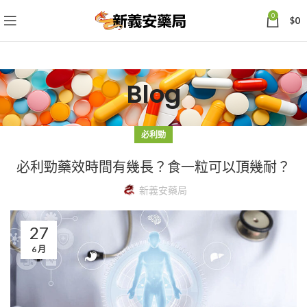
0
$
0
Blog
必利勁
必利勁藥效時間有幾長？食一粒可以頂幾耐？
新義安藥局
27
6 月