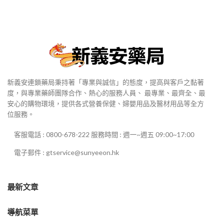
新義安連鎖藥局秉持著「專業與誠信」的態度，提高與客戶之黏著
度，與專業藥師團隊合作、熱心的服務人員、 最專業、最齊全、最
安心的購物環境，提供各式營養保健、婦嬰用品及醫材用品等全方
位服務。
客服電話 : 0800-678-222 服務時間 : 週一~週五 09:00~17:00
電子郵件 : gtservice@sunyeeon.hk
最新文章
導航菜單