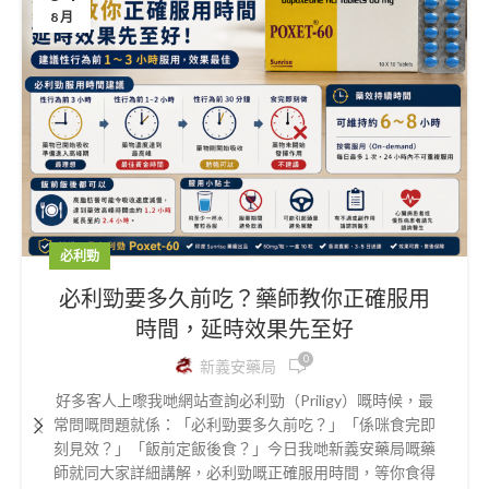
8 月
必利勁
必利勁要多久前吃？藥師教你正確服用
時間，延時效果先至好
0
新義安藥局
好多客人上嚟我哋網站查詢必利勁（Priligy）嘅時候，最
常問嘅問題就係：「必利勁要多久前吃？」「係咪食完即
刻見效？」「飯前定飯後食？」今日我哋新義安藥局嘅藥
師就同大家詳細講解，必利勁嘅正確服用時間，等你食得